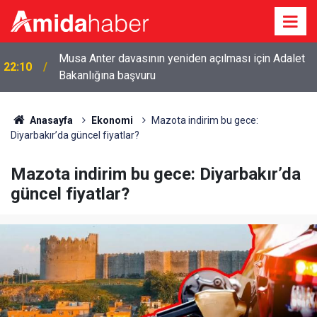
Meclis'te ‘Demirtaş’ gerilimi: 'O sizin kullanışlı
21:54
aletiniz değil'
Anasayfa
Ekonomi
Mazota indirim bu gece:
Diyarbakır’da güncel fiyatlar?
Mazota indirim bu gece: Diyarbakır’da
güncel fiyatlar?