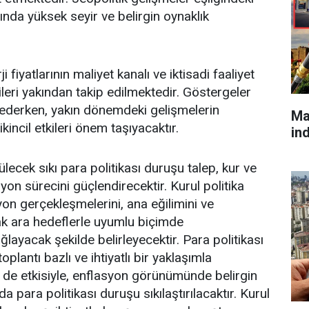
arında yüksek seyir ve belirgin oynaklık
 fiyatlarının maliyet kanalı ve iktisadi faaliyet
eri yakından takip edilmektedir. Göstergeler
t ederken, yakın dönemdeki gelişmelerin
Ma
incil etkileri önem taşıyacaktır.
in
lecek sıkı para politikası duruşu talep, kur ve
yon sürecini güçlendirecektir. Kurul politika
syon gerçekleşmelerini, ana eğilimini ve
ak ara hedeflerle uyumlu biçimde
ğlayacak şekilde belirleyecektir. Para politikası
plantı bazlı ve ihtiyatlı bir yaklaşımla
 de etkisiyle, enflasyon görünümünde belirgin
 para politikası duruşu sıkılaştırılacaktır. Kurul