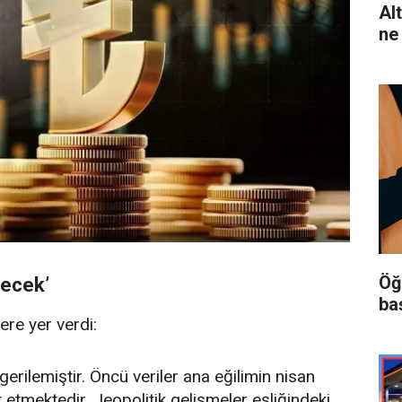
Al
ne
Öğ
lecek’
ba
ere yer verdi:
erilemiştir. Öncü veriler ana eğilimin nisan
 etmektedir. Jeopolitik gelişmeler eşliğindeki