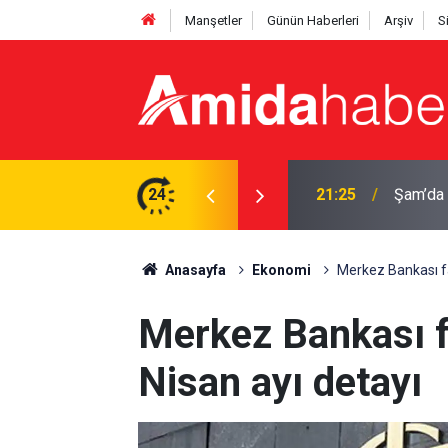
Manşetler
Günün Haberleri
Arşiv
S
ırı: Ölü ve yaralılar var
24
20:44
Diyarba
Anasayfa
Ekonomi
Merkez Bankası fai
Merkez Bankası fa
Nisan ayı detayı