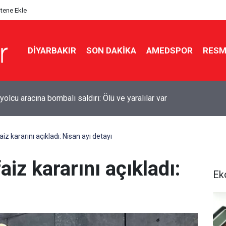
itene Ekle
DIYARBAKIR
SON DAKIKA
AMEDSPOR
RESM
kır’da sulama kanalına giren genç boğuldu
z kararını açıkladı: Nisan ayı detayı
iz kararını açıkladı:
Ek