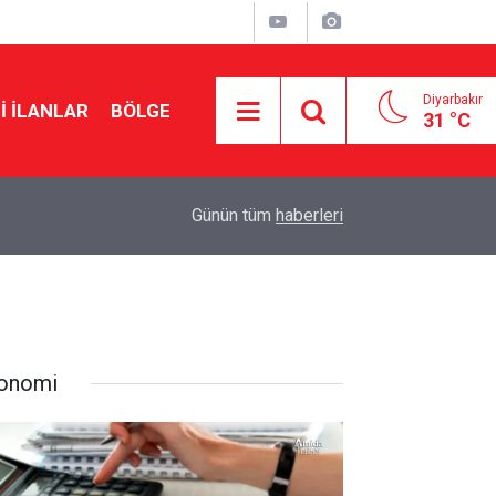
Diyarbakır
I İLANLAR
BÖLGE
31 °C
20:15
Cengiz Çandar’dan çerçeve yasa açıklaması
Günün tüm
haberleri
onomi