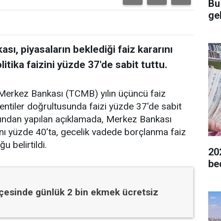
Bu
gel
ı, piyasaların beklediği faiz kararını
litika faizini yüzde 37'de sabit tuttu.
Merkez Bankası (TCMB) yılın üçüncü faiz
lentiler doğrultusunda faizi yüzde 37'de sabit
rafından yapılan açıklamada, Merkez Bankası
nı yüzde 40’ta, gecelik vadede borçlanma faiz
u belirtildi.
20
be
ilçesinde günlük 2 bin ekmek ücretsiz