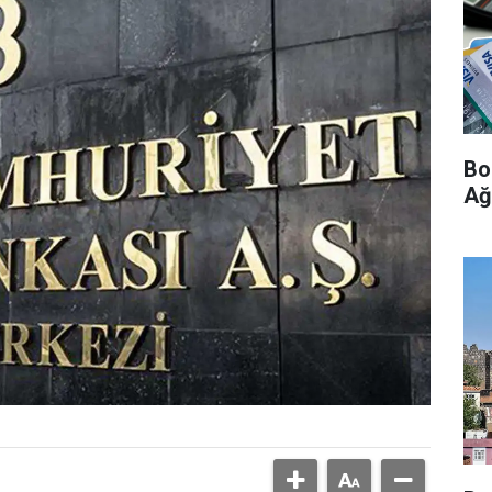
Bo
Ağ