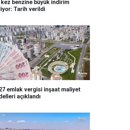
 kez benzine büyük indirim
iyor: Tarih verildi
27 emlak vergisi inşaat maliyet
delleri açıklandı