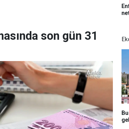
En
net
lmasında son gün 31
Ek
Bu
gel