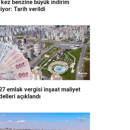
 kez benzine büyük indirim
iyor: Tarih verildi
27 emlak vergisi inşaat maliyet
delleri açıklandı