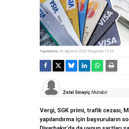
Yayınlanma:
06 Ağustos 2026 Perşembe 15:34
Zelal Sinayiç
Muhabir
Vergi, SGK primi, trafik cezası, 
yapılandırma için başvuruların so
Diyarbakır’da da uygun şartları sa