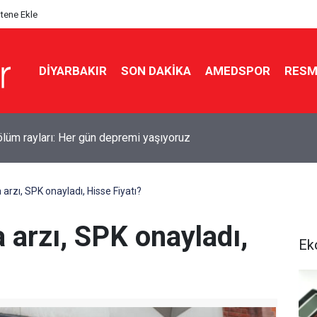
itene Ekle
DIYARBAKIR
SON DAKIKA
AMEDSPOR
RESM
ti’den çerçeve yasa açıklaması: Dönüş yolu açıldı
 arzı, SPK onayladı, Hisse Fiyatı?
a arzı, SPK onayladı,
Ek