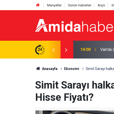
Manşetler
Günün Haberleri
Arşiv
S
premi yaşıyoruz
24
13:10
DEM Par
Anasayfa
Ekonomi
Simit Sarayı halka
Simit Sarayı halk
Hisse Fiyatı?