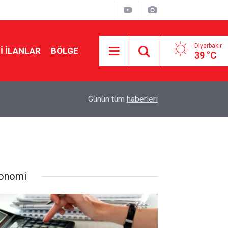
Diyarbakır
I İLANLAR
BÖLGE
39 °C
12:33
Özgür Özel: Yasa teklifi beklentileri karşılamıyo
Günün tüm
haberleri
onomi