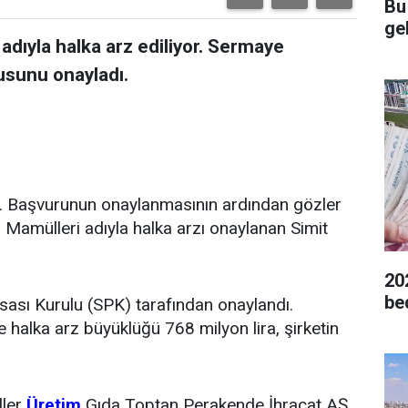
Bu
gel
adıyla halka arz ediliyor. Sermaye
usunu onayladı.
adı. Başvurunun onaylanmasının ardından gözler
u Mamülleri adıyla halka arzı onaylanan Simit
20
be
sası Kurulu (SPK) tarafından onaylandı.
 halka arz büyüklüğü 768 milyon lira, şirketin
ller
Üretim
Gıda Toptan Perakende İhracat AŞ,