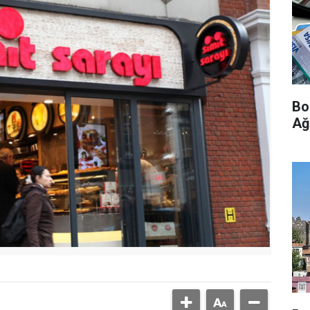
Bo
Ağ