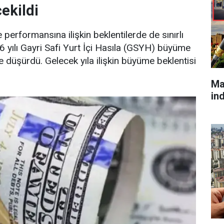
ekildi
erformansına ilişkin beklentilerde de sınırlı
26 yılı Gayri Safi Yurt İçi Hasıla (GSYH) büyüme
e düşürdü. Gelecek yıla ilişkin büyüme beklentisi
Ma
in