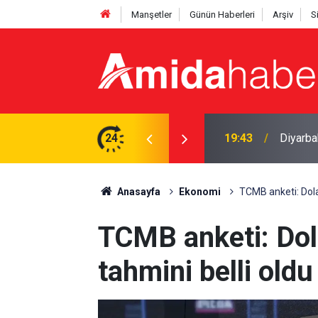
Manşetler
Günün Haberleri
Arşiv
S
Amedspo
ı yasa boğan kayıp
24
18:28
hızland
Anasayfa
Ekonomi
TCMB anketi: Dola
TCMB anketi: Dol
tahmini belli oldu