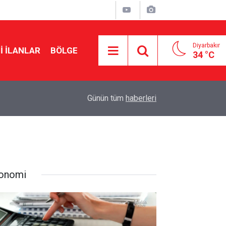
Diyarbakır
I İLANLAR
BÖLGE
34 °C
17:53
Çerçeve yasada kritik rol oynayacak: MGK topla
Günün tüm
haberleri
onomi