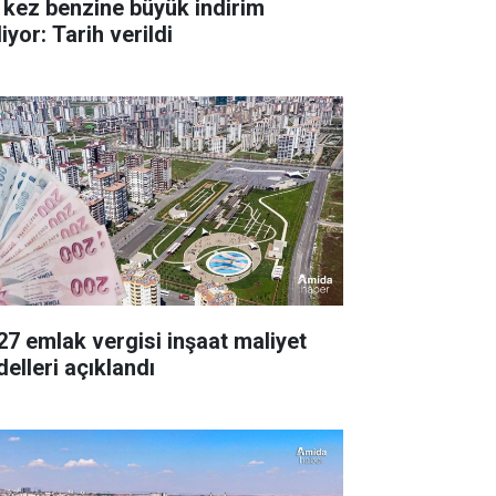
 kez benzine büyük indirim
iyor: Tarih verildi
27 emlak vergisi inşaat maliyet
delleri açıklandı