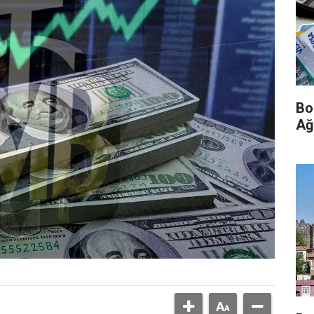
Bo
Ağ