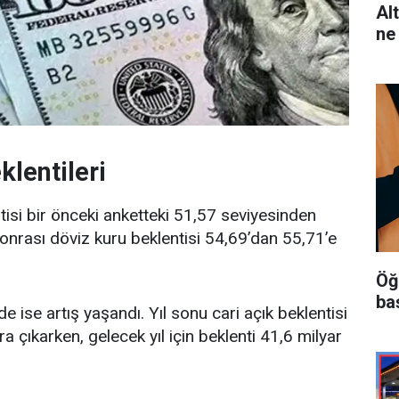
Al
ne
klentileri
ntisi bir önceki anketteki 51,57 seviyesinden
sonrası döviz kuru beklentisi 54,69’dan 55,71’e
Öğ
ba
rde ise artış yaşandı. Yıl sonu cari açık beklentisi
a çıkarken, gelecek yıl için beklenti 41,6 milyar