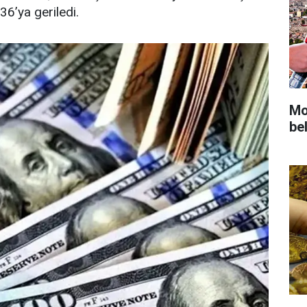
36’ya geriledi.
Mot
bel