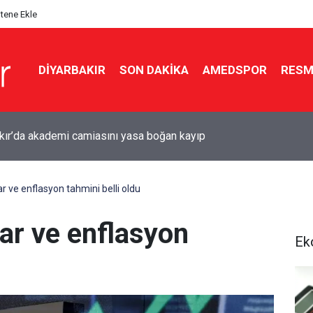
itene Ekle
DIYARBAKIR
SON DAKIKA
AMEDSPOR
RESM
r için Süper Lig hazırlığı: Diyarbakır Stadyumu’nda çalışmalar
ı
r ve enflasyon tahmini belli oldu
ar ve enflasyon
Ek