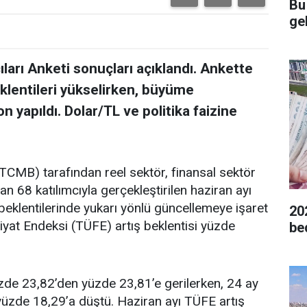
Bu
gel
ları Anketi sonuçları açıklandı. Ankette
eklentileri yükselirken, büyüme
 yapıldı. Dolar/TL ve politika faizine
CMB) tarafından reel sektör, finansal sektör
an 68 katılımcıyla gerçekleştirilen haziran ayı
 beklentilerinde yukarı yönlü güncellemeye işaret
20
 Fiyat Endeksi (TÜFE) artış beklentisi yüzde
be
zde 23,82’den yüzde 23,81’e gerilerken, 24 ay
yüzde 18,29’a düştü. Haziran ayı TÜFE artış