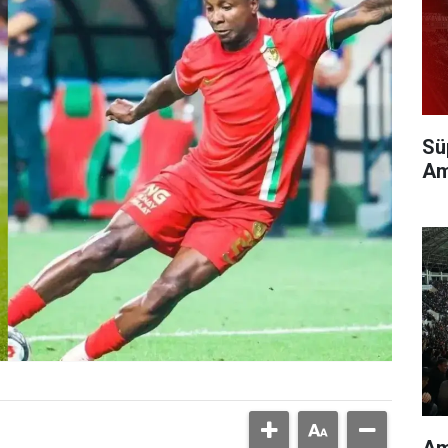
Sü
Am
Am