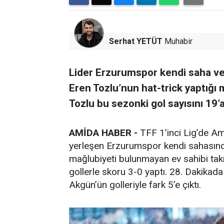
Serhat YETÜT
Muhabir
Lider Erzurumspor kendi saha ve 
Eren Tozlu’nun hat-trick yaptığı 
Tozlu bu sezonki gol sayısını 19’
AMİDA HABER -
TFF 1’inci Lig’de Am
yerleşen Erzurumspor kendi sahasında
mağlubiyeti bulunmayan ev sahibi takı
gollerle skoru 3-0 yaptı. 28. Dakikad
Akgün’ün golleriyle fark 5’e çıktı.