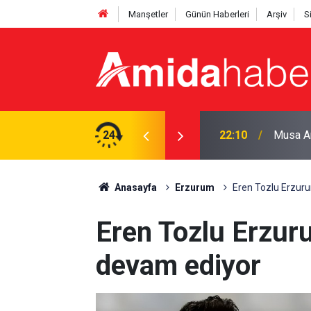
Manşetler
Günün Haberleri
Arşiv
S
ılması için Adalet Bakanlığına başvuru
24
21:54
Meclis't
Anasayfa
Erzurum
Eren Tozlu Erzur
Eren Tozlu Erzur
devam ediyor