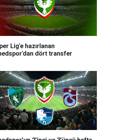
per Lig'e hazırlanan
edspor'dan dört transfer
edspor’un 2’inci ve 3’üncü hafta