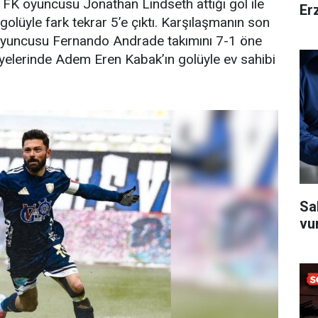
 FK oyuncusu Jonathan Lindseth attığı gol ile
Er
n golüyle fark tekrar 5’e çıktı. Karşılaşmanın son
oyuncusu Fernando Andrade takımını 7-1 öne
iyelerinde Adem Eren Kabak’ın golüyle ev sahibi
Sa
vu