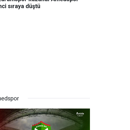
inci sıraya düştü
edspor