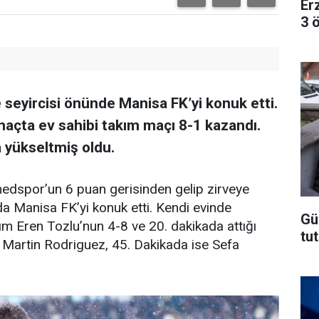
Er
3 
seyircisi önünde Manisa FK’yi konuk etti.
maçta ev sahibi takım maçı 8-1 kazandı.
a yükseltmiş oldu.
edspor’un 6 puan gerisinden gelip zirveye
 Manisa FK’yi konuk etti. Kendi evinde
Gü
m Eren Tozlu’nun 4-8 ve 20. dakikada attığı
tut
a Martin Rodriguez, 45. Dakikada ise Sefa