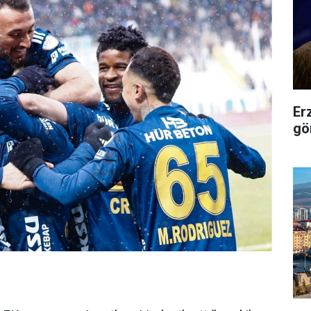
Er
gö