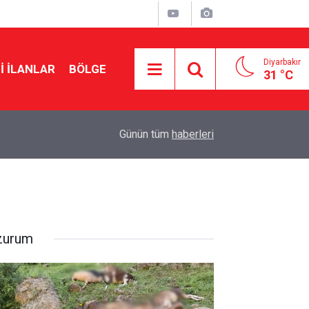
Diyarbakır
I İLANLAR
BÖLGE
31 °C
21:18
Elazığ’da 14 bin 894 afet konutu ve iş yeri inşa e
Günün tüm
haberleri
zurum