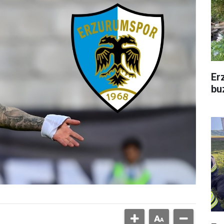
Er
bu