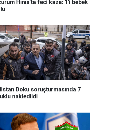
zurum Hınıs'ta feci kaza: 1'i bebek
ölü
listan Doku soruşturmasında 7
uklu nakledildi