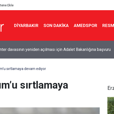
itene Ekle
DIYARBAKIR
SON DAKIKA
AMEDSPOR
RESM
e ‘Demirtaş’ gerilimi: 'O sizin kullanışlı aletiniz değil'
um’u sırtlamaya devam ediyor
um’u sırtlamaya
Er