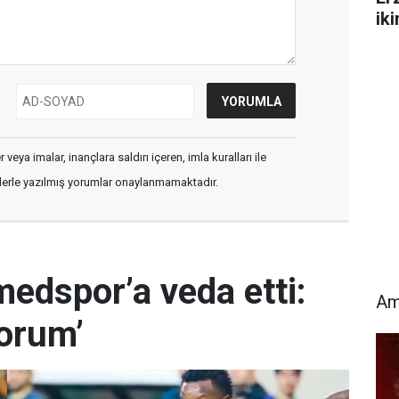
ik
veya imalar, inançlara saldırı içeren, imla kuralları ile
flerle yazılmış yorumlar onaylanmamaktadır.
edspor’a veda etti:
Am
yorum’