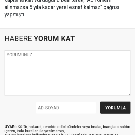
kapısına kilit vurduğunu belirterek, “Acil önlem
alınmazsa 5 yıla kadar yerel esnaf kalmaz” çağrısı
yapmıştı.
HABERE
YORUM KAT
UYARI:
Küfür, hakaret, rencide edici cümleler veya imalar, inançlara saldırı
içeren, imla kuralları ile yazılmamış,