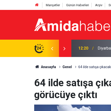
Manşetler
Günün Haberleri
Arşiv
S
2 tutuklama
24
12:15
Diyarba
Anasayfa
Genel
64 ilde satışa çıkaca
64 ilde satışa çı
görücüye çıktı