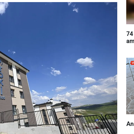
74
am
An