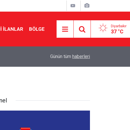
Diyarbakır
I İLANLAR
BÖLGE
37 °C
12:05
DİSKİ’den mesajlı anlık uyarı: Yaklaşmayın
Günün tüm
haberleri
nel