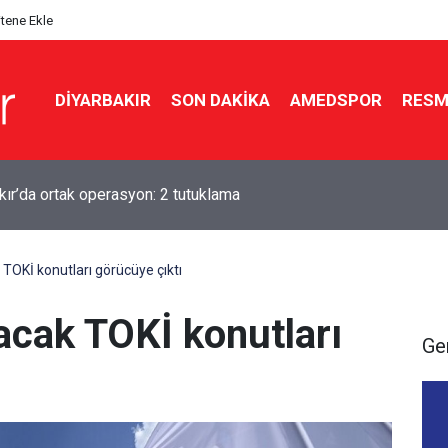
itene Ekle
DIYARBAKIR
SON DAKIKA
AMEDSPOR
RESM
kır’dan tarihi yasaya tam destek
k TOKİ konutları görücüye çıktı
kacak TOKİ konutları
Ge