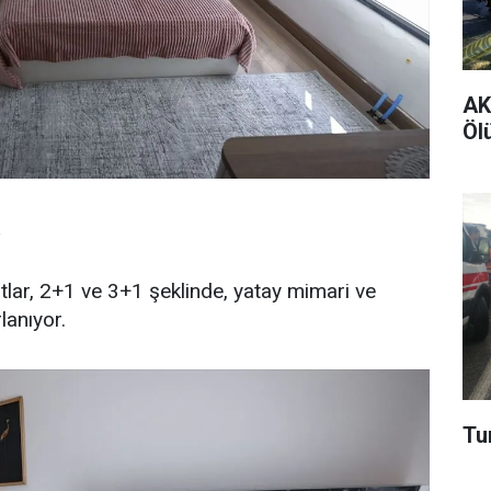
AK 
Ölü
tlar, 2+1 ve 3+1 şeklinde, yatay mimari ve
lanıyor.
Tur