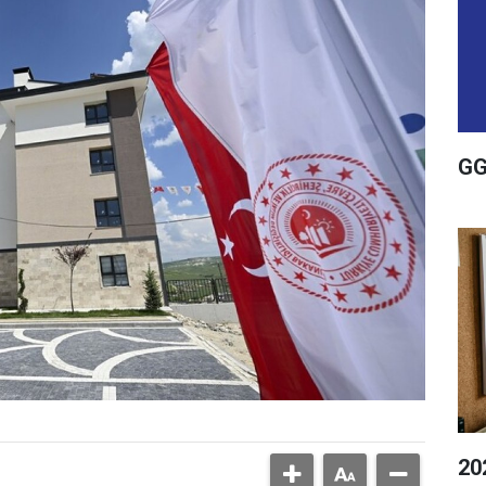
GG
20