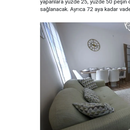
yapanlara yüzde 25, yüzde 50 peşin 
sağlanacak. Ayrıca 72 aya kadar vad