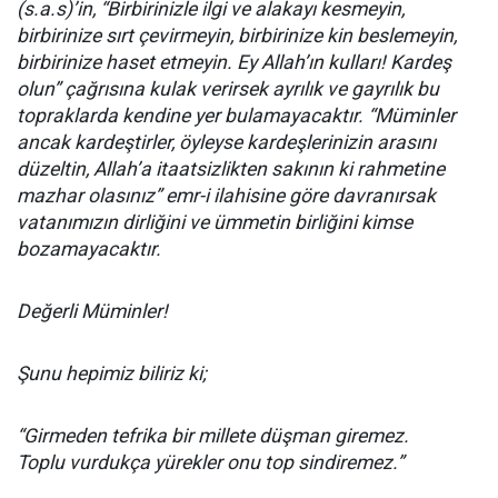
(s.a.s)’in, “Birbirinizle ilgi ve alakayı kesmeyin,
birbirinize sırt çevirmeyin, birbirinize kin beslemeyin,
birbirinize haset etmeyin. Ey Allah’ın kulları! Kardeş
olun” çağrısına kulak verirsek ayrılık ve gayrılık bu
topraklarda kendine yer bulamayacaktır. “Müminler
ancak kardeştirler, öyleyse kardeşlerinizin arasını
düzeltin, Allah’a itaatsizlikten sakının ki rahmetine
mazhar olasınız” emr-i ilahisine göre davranırsak
vatanımızın dirliğini ve ümmetin birliğini kimse
bozamayacaktır.
Değerli Müminler!
Şunu hepimiz biliriz ki;
“Girmeden tefrika bir millete düşman giremez.
Toplu vurdukça yürekler onu top sindiremez.”