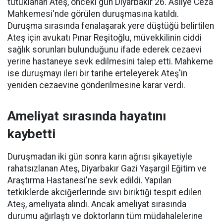
tutuklanan Ateş, önceki gün Diyarbakır 26. Asliye Ceza
Mahkemesi'nde görülen duruşmasına katıldı.
Duruşma sırasında fenalaşarak yere düştüğü belirtilen
Ateş için avukatı Pınar Reşitoğlu, müvekkilinin ciddi
sağlık sorunları bulunduğunu ifade ederek cezaevi
yerine hastaneye sevk edilmesini talep etti. Mahkeme
ise duruşmayı ileri bir tarihe erteleyerek Ateş'in
yeniden cezaevine gönderilmesine karar verdi.
Ameliyat sırasında hayatını
kaybetti
Duruşmadan iki gün sonra karın ağrısı şikayetiyle
rahatsızlanan Ateş, Diyarbakır Gazi Yaşargil Eğitim ve
Araştırma Hastanesi'ne sevk edildi. Yapılan
tetkiklerde akciğerlerinde sıvı biriktiği tespit edilen
Ateş, ameliyata alındı. Ancak ameliyat sırasında
durumu ağırlaştı ve doktorların tüm müdahalelerine