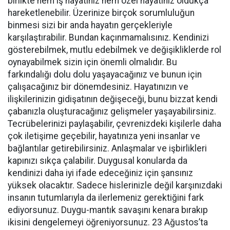
birlikte hem iş hayatınız hem özel hayatınız oldukça
hareketlenebilir. Üzerinize birçok sorumluluğun
binmesi sizi bir anda hayatın gerçekleriyle
karşılaştırabilir. Bundan kaçınmamalısınız. Kendinizi
gösterebilmek, mutlu edebilmek ve değişikliklerde rol
oynayabilmek sizin için önemli olmalıdır. Bu
farkındalığı dolu dolu yaşayacağınız ve bunun için
çalışacağınız bir dönemdesiniz. Hayatınızın ve
ilişkilerinizin gidişatının değişeceği, bunu bizzat kendi
çabanızla oluşturacağınız gelişmeler yaşayabilirsiniz.
Tecrübelerinizi paylaşabilir, çevrenizdeki kişilerle daha
çok iletişime geçebilir, hayatınıza yeni insanlar ve
bağlantılar getirebilirsiniz. Anlaşmalar ve işbirlikleri
kapınızı sıkça çalabilir. Duygusal konularda da
kendinizi daha iyi ifade edeceğiniz için şansınız
yüksek olacaktır. Sadece hislerinizle değil karşınızdaki
insanın tutumlarıyla da ilerlemeniz gerektiğini fark
ediyorsunuz. Duygu-mantık savaşını kenara bırakıp
ikisini dengelemeyi öğreniyorsunuz. 23 Ağustos’ta