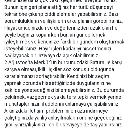
kendinizle daha çok vakit geçirmek isteyebilirsiniz.
Bunun için geri plana attığınız her türlü düşünceyi
tekrar öne çıkarıp ciddi elemeler yapabilirsiniz. Bazı
sorumlulukların ve ilişkilerin arka planını görebilirsiniz.
Hayat amacınızdan ve değerlerinizden uzak olan her
şeyle bağınızı koparırken bunları güncellemek,
iyileştirmek ve kendinize farklı bir gündem oluşturmak
isteyebilirsiniz. Hayır işleri kadar iyi hissetmenizi
sağlayacak bir inzivaya da açık olabilirsiniz.
2 Ağustos’ta Merkür'ün burcunuzdaki Satürn ile karşı
karşıya olması, ikili ilişkiler söz konusu olduğunda
karar almanızı zorlaştırabilir. Kendinizi bir seçim
yapmak zorunda hissettiğinizde duygularınızı ne
şekilde yöneteceğinizi bilemeyebilirsiniz. Bu durumda
çekilmek, vazgeçmek ya da ters tepki vermek yerine
muhataplarınızın ifadelerini anlamaya çalışabilirsiniz.
Aranızdaki iletişim problemini en aza indirmeye
çalıştığınızda yanlış anlaşılmaların önüne geçeceğiniz
gibi işinizi/ilişkinizi ileri bir seviyeye de taşıyabilirsiniz.