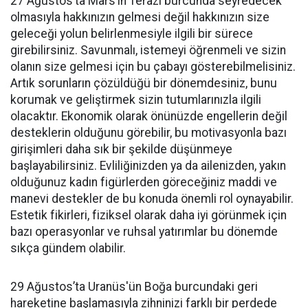
27 Ağustos’ta Mars’ın Terazi burcunda seyredecek
olmasıyla hakkınızın gelmesi değil hakkınızın size
geleceği yolun belirlenmesiyle ilgili bir sürece
girebilirsiniz. Savunmalı, istemeyi öğrenmeli ve sizin
olanın size gelmesi için bu çabayı gösterebilmelisiniz.
Artık sorunların çözüldüğü bir dönemdesiniz, bunu
korumak ve geliştirmek sizin tutumlarınızla ilgili
olacaktır. Ekonomik olarak önünüzde engellerin değil
desteklerin olduğunu görebilir, bu motivasyonla bazı
girişimleri daha sık bir şekilde düşünmeye
başlayabilirsiniz. Evliliğinizden ya da ailenizden, yakın
olduğunuz kadın figürlerden göreceğiniz maddi ve
manevi destekler de bu konuda önemli rol oynayabilir.
Estetik fikirleri, fiziksel olarak daha iyi görünmek için
bazı operasyonlar ve ruhsal yatırımlar bu dönemde
sıkça gündem olabilir.
29 Ağustos’ta Uranüs'ün Boğa burcundaki geri
hareketine başlamasıyla zihninizi farklı bir perdede