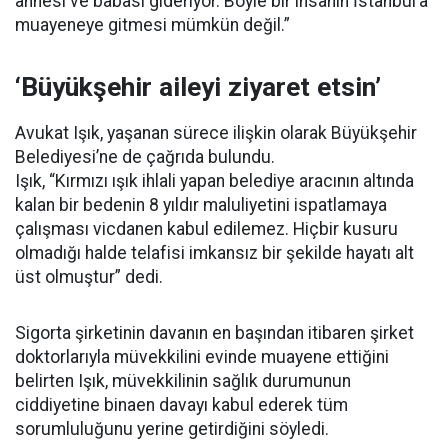
annesi ve babası gideriyor. Böyle bir insanın İstanbul’a
muayeneye gitmesi mümkün değil.”
‘Büyükşehir aileyi ziyaret etsin’
Avukat Işık, yaşanan sürece ilişkin olarak Büyükşehir
Belediyesi’ne de çağrıda bulundu.
Işık, “Kırmızı ışık ihlali yapan belediye aracının altında
kalan bir bedenin 8 yıldır maluliyetini ispatlamaya
çalışması vicdanen kabul edilemez. Hiçbir kusuru
olmadığı halde telafisi imkansız bir şekilde hayatı alt
üst olmuştur” dedi.
Sigorta şirketinin davanın en başından itibaren şirket
doktorlarıyla müvekkilini evinde muayene ettiğini
belirten Işık, müvekkilinin sağlık durumunun
ciddiyetine binaen davayı kabul ederek tüm
sorumluluğunu yerine getirdiğini söyledi.