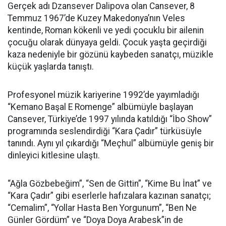
Gerçek adı Dzansever Dalipova olan Cansever, 8
Temmuz 1967’de Kuzey Makedonya’nın Veles
kentinde, Roman kökenli ve yedi çocuklu bir ailenin
çocuğu olarak dünyaya geldi. Çocuk yaşta geçirdiği
kaza nedeniyle bir gözünü kaybeden sanatçı, müzikle
küçük yaşlarda tanıştı.
Profesyonel müzik kariyerine 1992’de yayımladığı
“Kemano Başal E Romenge” albümüyle başlayan
Cansever, Türkiye’de 1997 yılında katıldığı “İbo Show”
programında seslendirdiği “Kara Çadır” türküsüyle
tanındı. Aynı yıl çıkardığı “Meçhul” albümüyle geniş bir
dinleyici kitlesine ulaştı.
“Ağla Gözbebeğim”, “Sen de Gittin”, “Kime Bu İnat” ve
“Kara Çadır” gibi eserlerle hafızalara kazınan sanatçı;
“Cemalim”, “Yollar Hasta Ben Yorgunum”, “Ben Ne
Günler Gördüm” ve “Doya Doya Arabesk”in de