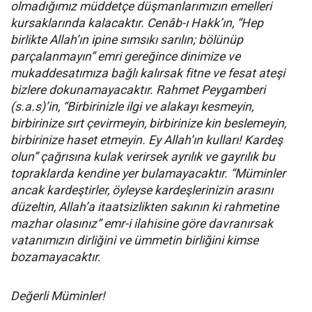
olmadığımız müddetçe düşmanlarımızın emelleri
kursaklarında kalacaktır. Cenâb-ı Hakk’ın, “Hep
birlikte Allah’ın ipine sımsıkı sarılın; bölünüp
parçalanmayın” emri gereğince dinimize ve
mukaddesatımıza bağlı kalırsak fitne ve fesat ateşi
bizlere dokunamayacaktır. Rahmet Peygamberi
(s.a.s)’in, “Birbirinizle ilgi ve alakayı kesmeyin,
birbirinize sırt çevirmeyin, birbirinize kin beslemeyin,
birbirinize haset etmeyin. Ey Allah’ın kulları! Kardeş
olun” çağrısına kulak verirsek ayrılık ve gayrılık bu
topraklarda kendine yer bulamayacaktır. “Müminler
ancak kardeştirler, öyleyse kardeşlerinizin arasını
düzeltin, Allah’a itaatsizlikten sakının ki rahmetine
mazhar olasınız” emr-i ilahisine göre davranırsak
vatanımızın dirliğini ve ümmetin birliğini kimse
bozamayacaktır.
Değerli Müminler!