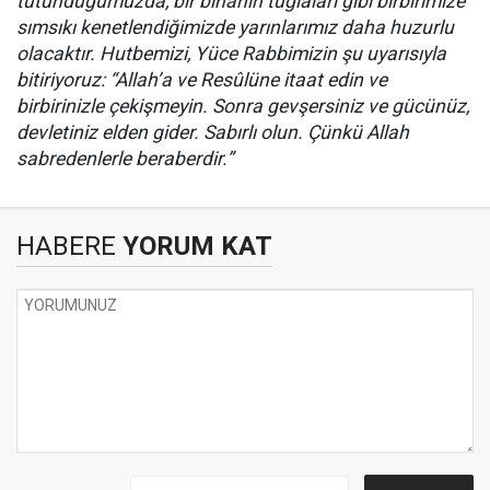
tutunduğumuzda, bir binanın tuğlaları gibi birbirimize
sımsıkı kenetlendiğimizde yarınlarımız daha huzurlu
olacaktır. Hutbemizi, Yüce Rabbimizin şu uyarısıyla
bitiriyoruz: “Allah’a ve Resûlüne itaat edin ve
birbirinizle çekişmeyin. Sonra gevşersiniz ve gücünüz,
devletiniz elden gider. Sabırlı olun. Çünkü Allah
sabredenlerle beraberdir.”
HABERE
YORUM KAT