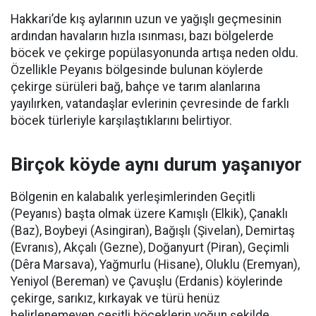
Hakkari’de kış aylarının uzun ve yağışlı geçmesinin
ardından havaların hızla ısınması, bazı bölgelerde
böcek ve çekirge popülasyonunda artışa neden oldu.
Özellikle Peyanıs bölgesinde bulunan köylerde
çekirge sürüleri bağ, bahçe ve tarım alanlarına
yayılırken, vatandaşlar evlerinin çevresinde de farklı
böcek türleriyle karşılaştıklarını belirtiyor.
Birçok köyde aynı durum yaşanıyor
Bölgenin en kalabalık yerleşimlerinden Geçitli
(Peyanıs) başta olmak üzere Kamışlı (Elkik), Çanaklı
(Baz), Boybeyi (Asingiran), Bağışlı (Şivelan), Demirtaş
(Evranıs), Akçalı (Gezne), Doğanyurt (Piran), Geçimli
(Dêra Marsava), Yağmurlu (Hisane), Oluklu (Eremyan),
Yeniyol (Bereman) ve Çavuşlu (Erdanis) köylerinde
çekirge, sarıkız, kırkayak ve türü henüz
belirlenemeyen çeşitli böceklerin yoğun şekilde