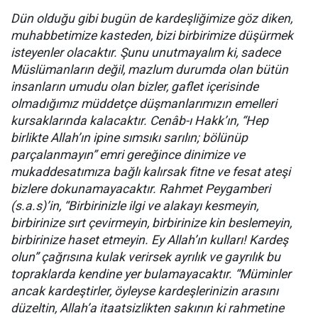
Dün olduğu gibi bugün de kardeşliğimize göz diken,
muhabbetimize kasteden, bizi birbirimize düşürmek
isteyenler olacaktır. Şunu unutmayalım ki, sadece
Müslümanların değil, mazlum durumda olan bütün
insanların umudu olan bizler, gaflet içerisinde
olmadığımız müddetçe düşmanlarımızın emelleri
kursaklarında kalacaktır. Cenâb-ı Hakk’ın, “Hep
birlikte Allah’ın ipine sımsıkı sarılın; bölünüp
parçalanmayın” emri gereğince dinimize ve
mukaddesatımıza bağlı kalırsak fitne ve fesat ateşi
bizlere dokunamayacaktır. Rahmet Peygamberi
(s.a.s)’in, “Birbirinizle ilgi ve alakayı kesmeyin,
birbirinize sırt çevirmeyin, birbirinize kin beslemeyin,
birbirinize haset etmeyin. Ey Allah’ın kulları! Kardeş
olun” çağrısına kulak verirsek ayrılık ve gayrılık bu
topraklarda kendine yer bulamayacaktır. “Müminler
ancak kardeştirler, öyleyse kardeşlerinizin arasını
düzeltin, Allah’a itaatsizlikten sakının ki rahmetine