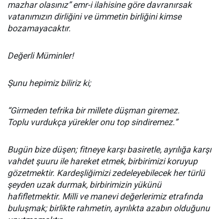
mazhar olasınız” emr-i ilahisine göre davranırsak
vatanımızın dirliğini ve ümmetin birliğini kimse
bozamayacaktır.
Değerli Müminler!
Şunu hepimiz biliriz ki;
“Girmeden tefrika bir millete düşman giremez.
Toplu vurdukça yürekler onu top sindiremez.”
Bugün bize düşen; fitneye karşı basiretle, ayrılığa karşı
vahdet şuuru ile hareket etmek, birbirimizi koruyup
gözetmektir. Kardeşliğimizi zedeleyebilecek her türlü
şeyden uzak durmak, birbirimizin yükünü
hafifletmektir. Milli ve manevi değerlerimiz etrafında
buluşmak; birlikte rahmetin, ayrılıkta azabın olduğunu