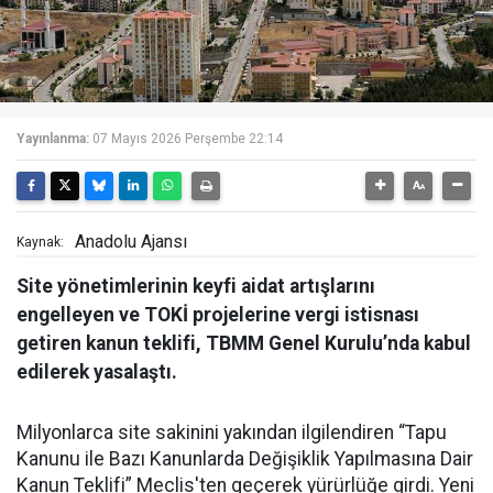
Yayınlanma:
07 Mayıs 2026 Perşembe 22:14
Anadolu Ajansı
Kaynak:
Site yönetimlerinin keyfi aidat artışlarını
engelleyen ve TOKİ projelerine vergi istisnası
getiren kanun teklifi, TBMM Genel Kurulu’nda kabul
edilerek yasalaştı.
Milyonlarca site sakinini yakından ilgilendiren “Tapu
Kanunu ile Bazı Kanunlarda Değişiklik Yapılmasına Dair
Kanun Teklifi” Meclis'ten geçerek yürürlüğe girdi. Yeni