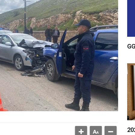
GG
20