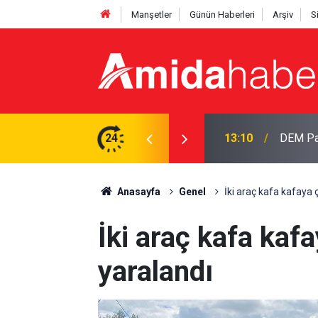
Manşetler
Günün Haberleri
Arşiv
S
laması: Dönüş yolu açıldı
24
12:33
Özgür Öz
Anasayfa
Genel
İki araç kafa kafaya ç
İki araç kafa kafa
yaralandı