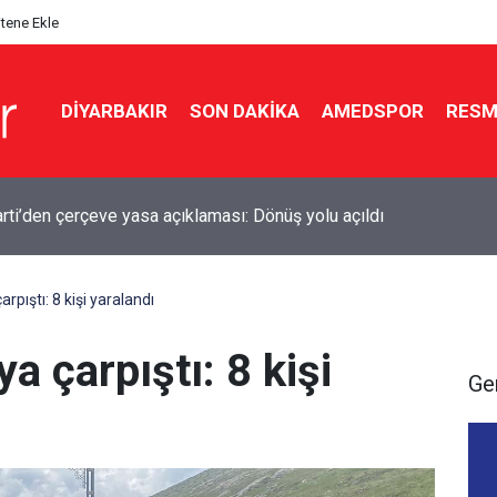
itene Ekle
DIYARBAKIR
SON DAKIKA
AMEDSPOR
RESM
el: Yasa teklifi beklentileri karşılamıyor
arpıştı: 8 kişi yaralandı
ya çarpıştı: 8 kişi
Ge