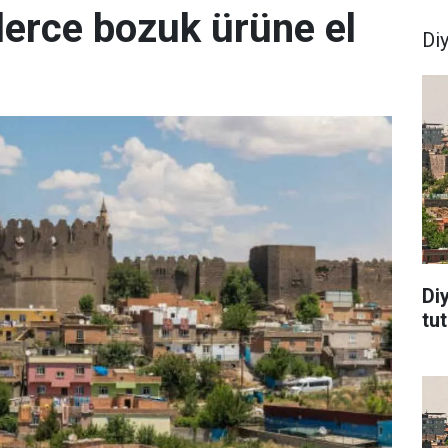
lerce bozuk ürüne el
Di
Di
tu