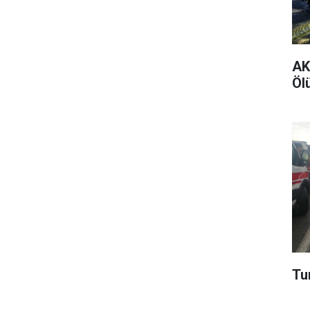
AK 
Ölü
Tur