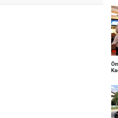
Öm
Kad