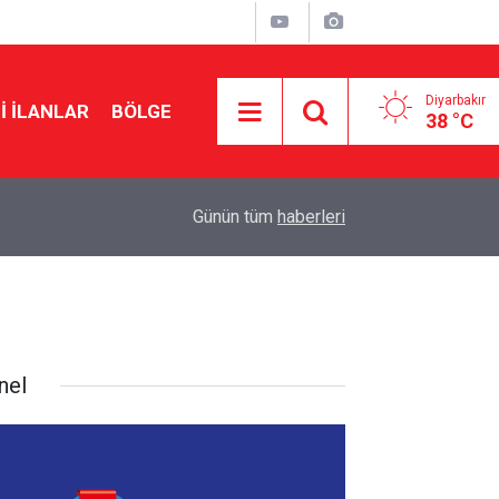
Diyarbakır
I İLANLAR
BÖLGE
38 °C
12:26
Şanlıurfa’da 16 yaşındaki kız çocuğu yaşamını yit
Günün tüm
haberleri
nel