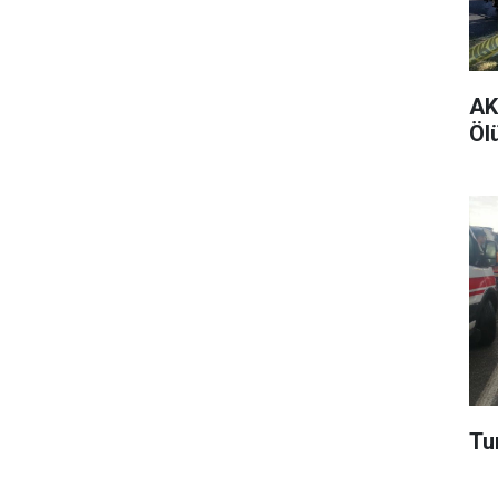
AK 
Ölü
Tur