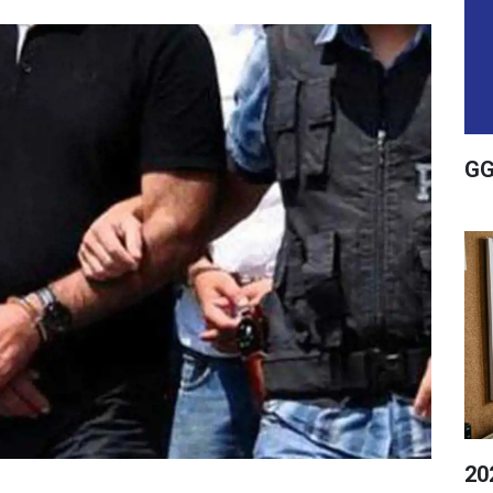
GG
20