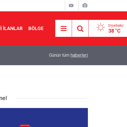
Diyarbakır
I İLANLAR
BÖLGE
38 °C
17:00
DEM Parti ihraç etmişti: Şırnak’ta imar gerginliği
Günün tüm
haberleri
nel