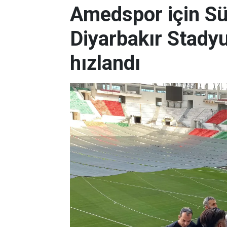
Amedspor için Süp
Diyarbakır Stady
hızlandı