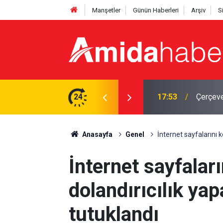
Manşetler
Günün Haberleri
Arşiv
S
acak: MGK toplandı
24
17:12
Bingöl'
Anasayfa
Genel
İnternet sayfalarını 
İnternet sayfalar
dolandırıcılık ya
tutuklandı