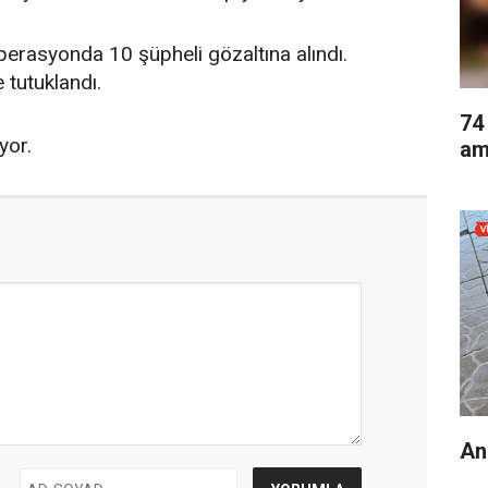
perasyonda 10 şüpheli gözaltına alındı.
 tutuklandı.
74
yor.
am
An