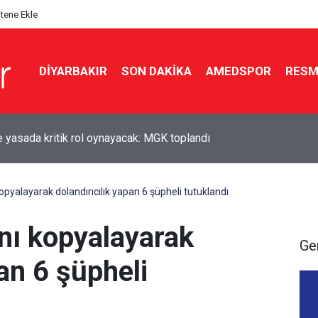
itene Ekle
DIYARBAKIR
SON DAKIKA
AMEDSPOR
RESM
de zincirleme kaza: 5 yaralı
kopyalayarak dolandırıcılık yapan 6 şüpheli tutuklandı
ını kopyalayarak
Ge
pan 6 şüpheli