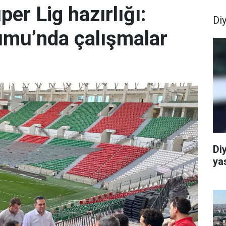
er Lig hazırlığı:
Di
umu’nda çalışmalar
Di
ya