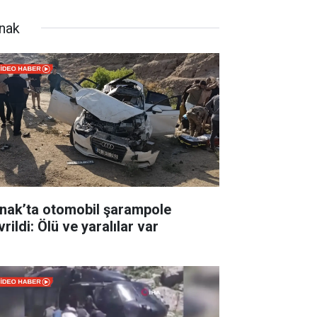
rnak
rnak’ta otomobil şarampole
rildi: Ölü ve yaralılar var