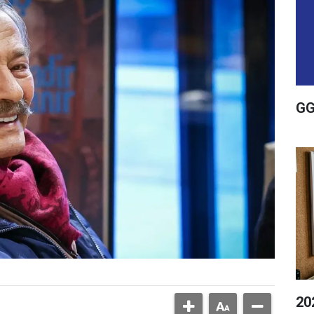
GG
20