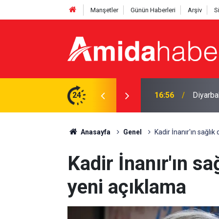
Manşetler
Günün Haberleri
Arşiv
S
 kayıtlarında yeni uygulama
24
16:29
Diyarba
Anasayfa
Genel
Kadir İnanır'ın sağlık
Kadir İnanır'ın sa
yeni açıklama