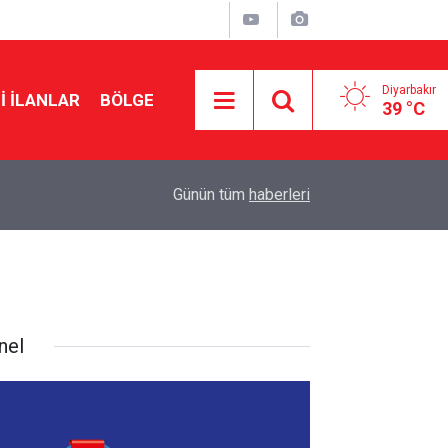
Diyarbakır
I İLANLAR
BÖLGE
39 °C
16:09
Amedspor’un Diyarbakır’a dönüş tarihi belli oldu
Günün tüm
haberleri
nel