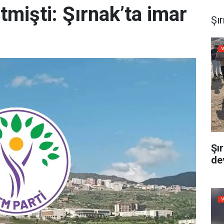
tmişti: Şırnak’ta imar
Şı
Şı
dev