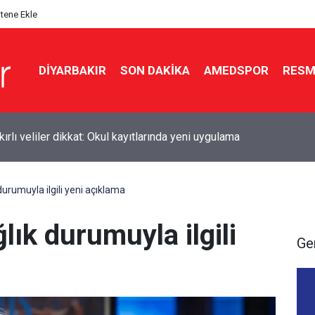
itene Ekle
DIYARBAKIR
SON DAKIKA
AMEDSPOR
RESM
kır’da polisten kaçan 6 şüpheliden 2’si tutuklandı
 durumuyla ilgili yeni açıklama
ğlık durumuyla ilgili
Ge