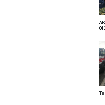
AK 
Ölü
Tur