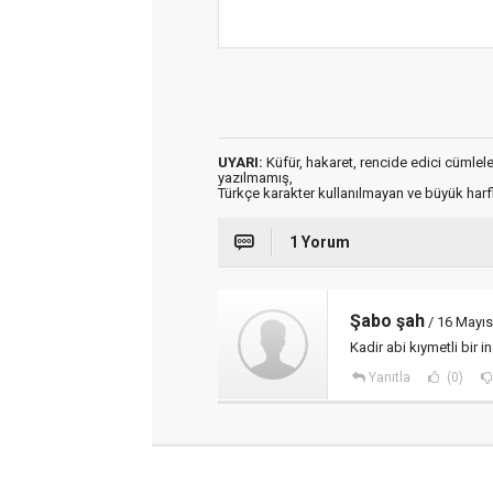
UYARI:
Küfür, hakaret, rencide edici cümleler 
yazılmamış,
Türkçe karakter kullanılmayan ve büyük har
1 Yorum
Şabo şah
/ 16 Mayıs
Kadir abi kıymetli bir i
Yanıtla
(0)