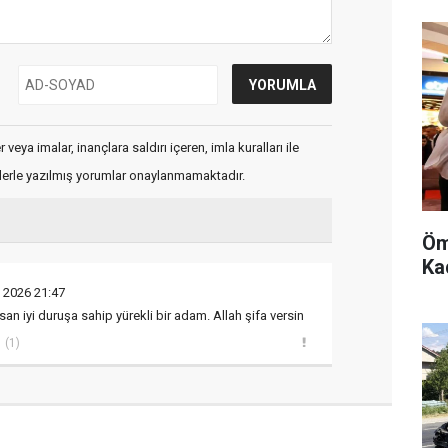
veya imalar, inançlara saldırı içeren, imla kuralları ile
flerle yazılmış yorumlar onaylanmamaktadır.
Öm
Kad
 2026 21:47
nsan iyi duruşa sahip yürekli bir adam. Allah şifa versin
(1)