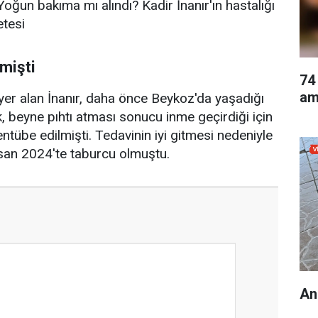
mişti
74
am
 yer alan İnanır, daha önce Beykoz'da yaşadığı
 beyne pıhtı atması sonucu inme geçirdiği için
ntübe edilmişti. Tedavinin iyi gitmesi nedeniyle
isan 2024'te taburcu olmuştu.
An