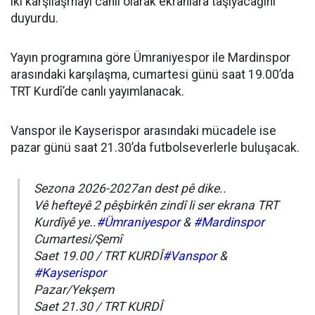
iki karşılaşmayı canlı olarak ekranlara taşıyacağını
duyurdu.
Yayın programına göre Ümraniyespor ile Mardinspor
arasındaki karşılaşma, cumartesi günü saat 19.00’da
TRT Kurdî’de canlı yayımlanacak.
Vanspor ile Kayserispor arasındaki mücadele ise
pazar günü saat 21.30’da futbolseverlerle buluşacak.
Sezona 2026-2027an dest pê dike..
Vê hefteyê 2 pêşbirkên zindî li ser ekrana TRT
Kurdîyê ye..
#Ümraniyespor
&
#Mardinspor
Cumartesi/Şemî
Saet 19.00 / TRT KURDÎ
#Vanspor
&
#Kayserispor
Pazar/Yekşem
Saet 21.30 / TRT KURDÎ