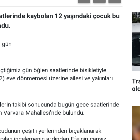
atlerinde kaybolan 12 yaşındaki çocuk bu
ndu.
z gün
çtiğimiz gün öğlen saatlerinde bisikletiyle
2) eve dönmemesi üzerine ailesi ve yakınları
Tra
old
iplerin takibi sonucunda bugün gece saatlerinde
ın Varvara Mahallesi'nde bulundu.
udunun çeşitli yerlerinden bıçaklanarak
apılan incelemenin ardından Efe'nin cansız