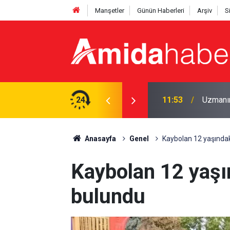
Manşetler
Günün Haberleri
Arşiv
S
ce denetimi: Arananlar yakalandı
24
11:53
Uzmanın
Anasayfa
Genel
Kaybolan 12 yaşındak
Kaybolan 12 yaşı
bulundu