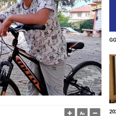
GG
20