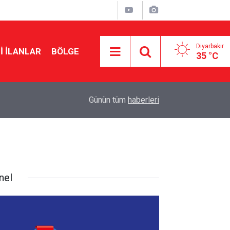
Diyarbakır
I İLANLAR
BÖLGE
35 °C
11:28
Erdoğan’ın eski danışmanından Demirtaş formül
Günün tüm
haberleri
nel