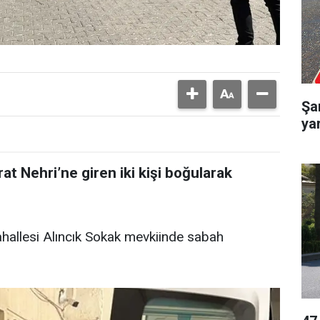
Şan
yar
rat Nehri’ne giren iki kişi boğularak
Mahallesi Alıncık Sokak mevkiinde sabah