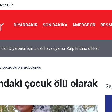
itene Ekle
DIYARBAKIR
SON DAKIKA
AMEDSPOR
RESM
dan Diyarbakır için sıcak hava uyarısı: Kalp krizine dikkat
i çocuk ölü olarak bulundu
ndaki çocuk ölü olarak
Ge