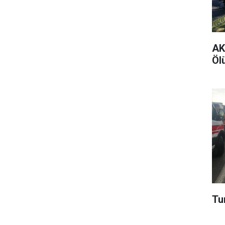
AK 
Ölü
Tur