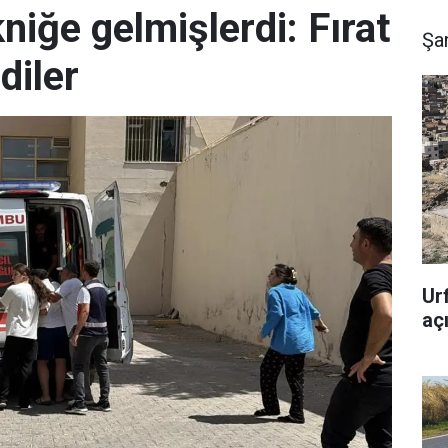
niğe gelmişlerdi: Fırat
Şan
diler
Ur
açı