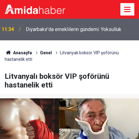
ı
11:34
Diyarbakır’da emeklilerin gündemi: Yoksulluk
Anasayfa
Genel
Litvanyalı boksör VIP şoförünü
hastanelik etti
Litvanyalı boksör VIP şoförünü
hastanelik etti