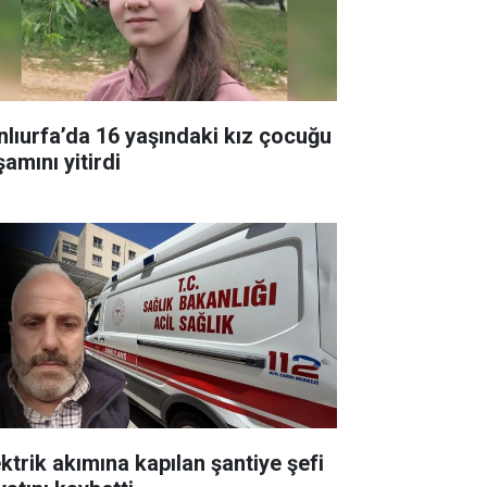
nlıurfa’da 16 yaşındaki kız çocuğu
amını yitirdi
ektrik akımına kapılan şantiye şefi