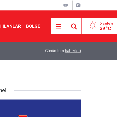
Diyarbakır
I İLANLAR
BÖLGE
39 °C
16:02
47 derecelik sıcakta asfalt mesaisi
Günün tüm
haberleri
nel