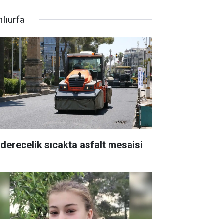
lıurfa
 derecelik sıcakta asfalt mesaisi