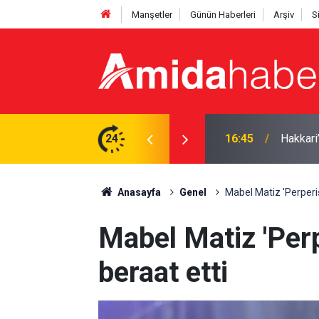
Manşetler
Günün Haberleri
Arşiv
S
ilası: Uzmanından uyarı
24
16:40
Van Göl
Anasayfa
Genel
Mabel Matiz 'Perperi
Mabel Matiz 'Per
beraat etti