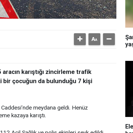
Şa
yaş
 aracın karıştığı zincirleme trafik
i bir çocuğun da bulunduğu 7 kişi
e Caddesi’nde meydana geldi. Henüz
eme kazaya karıştı.
El
12 Acil Sağlık ve polis ekipleri sevk edildi.