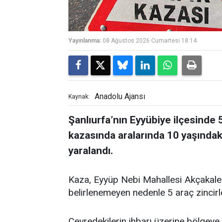
Yayınlanma:
08 Ağustos 2026 Cumartesi 18:14
Anadolu Ajansı
Kaynak:
Şanlıurfa’nın Eyyübiye ilçesinde 5
kazasında aralarında 10 yaşındak
yaralandı.
Kaza, Eyyüp Nebi Mahallesi Akçakal
belirlenemeyen nedenle 5 araç zincirl
Çevredekilerin ihbarı üzerine bölgeye 1