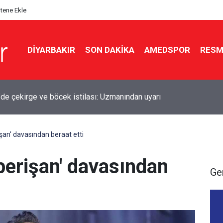
itene Ekle
DIYARBAKIR
SON DAKIKA
AMEDSPOR
RESM
ü’nde sürüklenen 2 kişi kurtarıldı
şan' davasından beraat etti
perişan' davasından
Ge