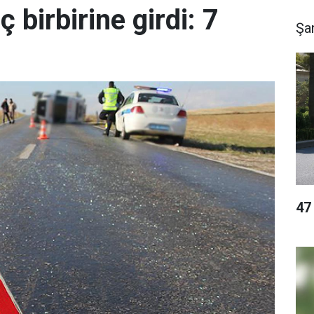
ç birbirine girdi: 7
Şan
47