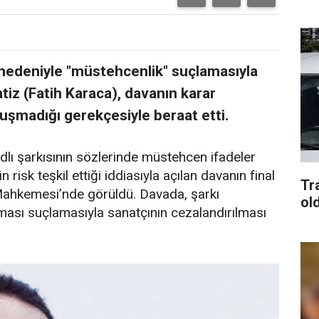
 nedeniyle "müstehcenlik" suçlamasıyla
tiz (Fatih Karaca), davanın karar
uşmadığı gerekçesiyle beraat etti.
dlı şarkısının sözlerinde müstehcen ifadeler
 risk teşkil ettiği iddiasıyla açılan davanın final
Tra
Mahkemesi’nde görüldü. Davada, şarkı
old
lması suçlamasıyla sanatçının cezalandırılması