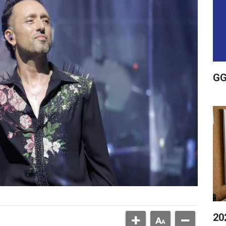
GG
20