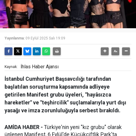
Yayınlanma:
09 Eylül 2025 Salı 19:09
İhlas Haber Ajansı
Kaynak:
İstanbul Cumhuriyet Başsavcılığı tarafından
başlatılan soruşturma kapsamında adliyeye
getirilen Manifest grubu üyeleri, "hayâsızca
hareketler" ve "teşhircilik" suçlamalarıyla yurt dışı
yasağı ve imza zorunluluğuyla serbest bırakıldı.
AMİDA HABER -
Türkiye'nin yeni "kız grubu" olarak
ünlenen Manifest, 6 Eylül'de Küçükçiftlik Park'ta