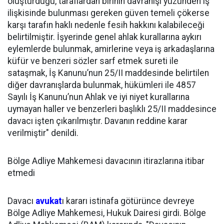
oluşturduğu, taraflardan birinin davranışı yüzünden iş
ilişkisinde bulunması gereken güven temeli çökerse
karşı tarafın haklı nedenle fesih hakkını kalabileceği
belirtilmiştir. İşyerinde genel ahlak kurallarına aykırı
eylemlerde bulunmak, amirlerine veya iş arkadaşlarına
küfür ve benzeri sözler sarf etmek sureti ile
sataşmak, İş Kanunu’nun 25/II maddesinde belirtilen
diğer davranışlarda bulunmak, hükümleri ile 4857
Sayılı İş Kanunu’nun Ahlak ve iyi niyet kurallarına
uymayan haller ve benzerleri başlıklı 25/II maddesince
davacı işten çıkarılmıştır. Davanın reddine karar
verilmiştir" denildi.
Bölge Adliye Mahkemesi davacının itirazlarına itibar
etmedi
Davacı
avukat
ı kararı istinafa götürünce devreye
Bölge Adliye Mahkemesi, Hukuk Dairesi girdi. Bölge