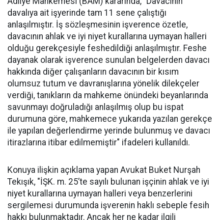
Adliye Mahkemesi (BAM) kararında, "Davacının
davalıya ait işyerinde tam 11 sene çalıştığı
anlaşılmıştır. İş sözleşmesinin işverence özetle,
davacının ahlak ve iyi niyet kurallarına uymayan halleri
olduğu gerekçesiyle feshedildiği anlaşılmıştır. Feshe
dayanak olarak işverence sunulan belgelerden davacı
hakkında diğer çalışanların davacının bir kısım
olumsuz tutum ve davranışlarına yönelik dilekçeler
verdiği, tanıkların da mahkeme önündeki beyanlarında
savunmayı doğruladığı anlaşılmış olup bu ispat
durumuna göre, mahkemece yukarıda yazılan gerekçe
ile yapılan değerlendirme yerinde bulunmuş ve davacı
itirazlarına itibar edilmemiştir" ifadeleri kullanıldı.
Konuya ilişkin açıklama yapan Avukat Buket Nurşah
Tekışık, "İŞK. m. 25’te sayılı bulunan işçinin ahlak ve iyi
niyet kurallarına uymayan halleri veya benzerlerini
sergilemesi durumunda işverenin haklı sebeple fesih
hakkı bulunmaktadır. Ancak her ne kadar ilgili