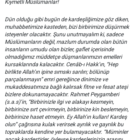
Kıymetli Müslümanlar!
Dün olduğu gibi bugün de kardeşliğimize göz diken,
muhabbetimize kasteden, bizi birbirimize düşürmek
isteyenler olacaktır. Şunu unutmayalım ki, sadece
Müslümanların değil, mazlum durumda olan bütün
insanların umudu olan bizler, gaflet içerisinde
olmadığımız müddetçe düşmanlarımızın emelleri
kursaklarında kalacaktır. Cenâb-ı Hakk’ın, “Hep
birlikte Allah’ın ipine sımsıkı sarılın; bölünüp
parçalanmayın” emri gereğince dinimize ve
mukaddesatımıza bağlı kalırsak fitne ve fesat ateşi
bizlere dokunamayacaktır. Rahmet Peygamberi
(s.a.s)’in, “Birbirinizle ilgi ve alakayı kesmeyin,
birbirinize sırt çevirmeyin, birbirinize kin beslemeyin,
birbirinize haset etmeyin. Ey Allah’ın kulları! Kardeş
olun” çağrısına kulak verirsek ayrılık ve gayrılık bu
topraklarda kendine yer bulamayacaktır. “Müminler
ancak kardeştirler, öyleyse kardeşlerinizin arasını