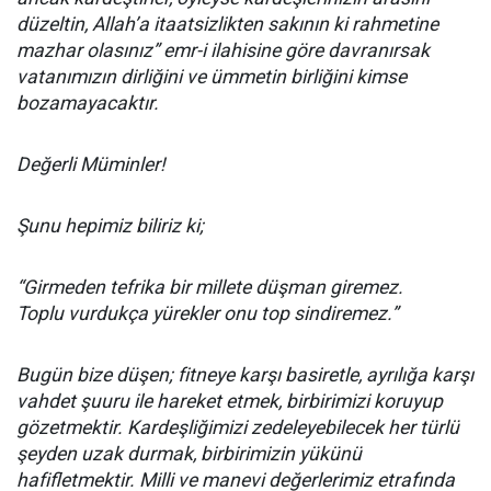
düzeltin, Allah’a itaatsizlikten sakının ki rahmetine
mazhar olasınız” emr-i ilahisine göre davranırsak
vatanımızın dirliğini ve ümmetin birliğini kimse
bozamayacaktır.
Değerli Müminler!
Şunu hepimiz biliriz ki;
“Girmeden tefrika bir millete düşman giremez.
Toplu vurdukça yürekler onu top sindiremez.”
Bugün bize düşen; fitneye karşı basiretle, ayrılığa karşı
vahdet şuuru ile hareket etmek, birbirimizi koruyup
gözetmektir. Kardeşliğimizi zedeleyebilecek her türlü
şeyden uzak durmak, birbirimizin yükünü
hafifletmektir. Milli ve manevi değerlerimiz etrafında