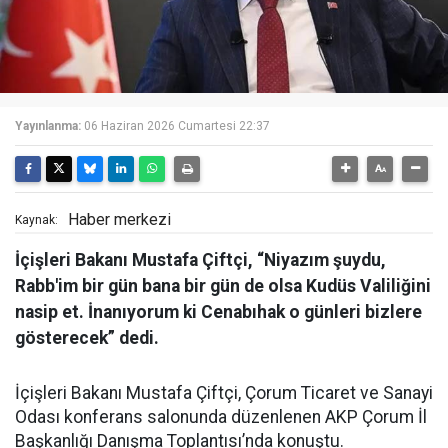
Yayınlanma:
06 Haziran 2026 Cumartesi 22:37
Haber merkezi
Kaynak:
İçişleri Bakanı Mustafa Çiftçi, “Niyazım şuydu,
Rabb'im bir gün bana bir gün de olsa Kudüs Valiliğini
nasip et. İnanıyorum ki Cenabıhak o günleri bizlere
gösterecek” dedi.
İçişleri Bakanı Mustafa Çiftçi, Çorum Ticaret ve Sanayi
Odası konferans salonunda düzenlenen AKP Çorum İl
Başkanlığı Danışma Toplantısı’nda konuştu.