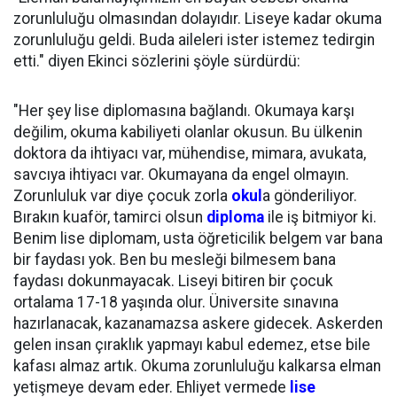
zorunluluğu olmasından dolayıdır. Liseye kadar okuma
zorunluluğu geldi. Buda aileleri ister istemez tedirgin
etti." diyen Ekinci sözlerini şöyle sürdürdü:
"Her şey lise diplomasına bağlandı. Okumaya karşı
değilim, okuma kabiliyeti olanlar okusun. Bu ülkenin
doktora da ihtiyacı var, mühendise, mimara, avukata,
savcıya ihtiyacı var. Okumayana da engel olmayın.
Zorunluluk var diye çocuk zorla
okul
a gönderiliyor.
Bırakın kuaför, tamirci olsun
diploma
ile iş bitmiyor ki.
Benim lise diplomam, usta öğreticilik belgem var bana
bir faydası yok. Ben bu mesleği bilmesem bana
faydası dokunmayacak. Liseyi bitiren bir çocuk
ortalama 17-18 yaşında olur. Üniversite sınavına
hazırlanacak, kazanamazsa askere gidecek. Askerden
gelen insan çıraklık yapmayı kabul edemez, etse bile
kafası almaz artık. Okuma zorunluluğu kalkarsa elman
yetişmeye devam eder. Ehliyet vermede
lise