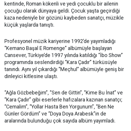
kentinde, Roman kökenli ve yedi çocuklu bir ailenin
çocuğu olarak dünyaya geldi. Çocuk yaşta geçirdiği
kaza nedeniyle bir gözünü kaybeden sanatçı, müzikle
küçük yaşlarda tanıştı.
Profesyonel müzik kariyerine 1992’de yayımladığı
“Kemano Başal E Romenge” albümüyle başlayan
Cansever, Türkiye’de 1997 yılında katıldığı “İbo Show”
programında seslendirdiği “Kara Çadır” türküsüyle
tanındı. Aynı yıl çıkardığı “Meçhul” albümüyle geniş bir
dinleyici kitlesine ulaştı.
“Ağla Gözbebeğim”, “Sen de Gittin”, “Kime Bu İnat” ve
“Kara Çadır” gibi eserlerle hafızalara kazınan sanatçı;
“Cemalim”, “Yollar Hasta Ben Yorgunum”, “Ben Ne
Günler Gördüm” ve “Doya Doya Arabesk”in de
aralarında bulunduğu çok sayıda albüm yayımladı.