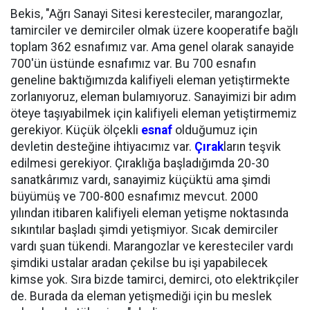
Bekis, "Ağrı Sanayi Sitesi keresteciler, marangozlar,
tamirciler ve demirciler olmak üzere kooperatife bağlı
toplam 362 esnafımız var. Ama genel olarak sanayide
700'ün üstünde esnafımız var. Bu 700 esnafın
geneline baktığımızda kalifiyeli eleman yetiştirmekte
zorlanıyoruz, eleman bulamıyoruz. Sanayimizi bir adım
öteye taşıyabilmek için kalifiyeli eleman yetiştirmemiz
gerekiyor. Küçük ölçekli
esnaf
olduğumuz için
devletin desteğine ihtiyacımız var.
Çırak
ların teşvik
edilmesi gerekiyor. Çıraklığa başladığımda 20-30
sanatkârımız vardı, sanayimiz küçüktü ama şimdi
büyümüş ve 700-800 esnafımız mevcut. 2000
yılından itibaren kalifiyeli eleman yetişme noktasında
sıkıntılar başladı şimdi yetişmiyor. Sıcak demirciler
vardı şuan tükendi. Marangozlar ve keresteciler vardı
şimdiki ustalar aradan çekilse bu işi yapabilecek
kimse yok. Sıra bizde tamirci, demirci, oto elektrikçiler
de. Burada da eleman yetişmediği için bu meslek