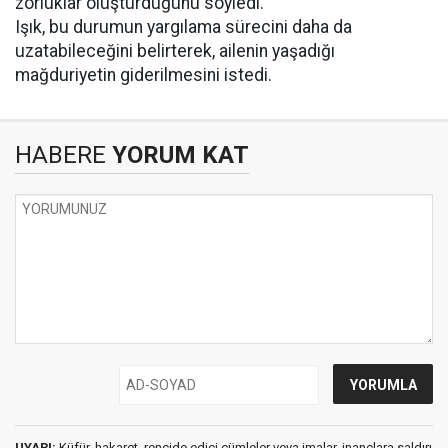
zorluklar oluşturduğunu söyledi.
Işık, bu durumun yargılama sürecini daha da
uzatabileceğini belirterek, ailenin yaşadığı
mağduriyetin giderilmesini istedi.
HABERE
YORUM KAT
UYARI:
Küfür, hakaret, rencide edici cümleler veya imalar, inançlara saldırı