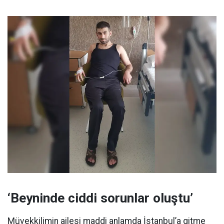
‘Beyninde ciddi sorunlar oluştu’
Müvekkilimin ailesi maddi anlamda İstanbul’a gitme