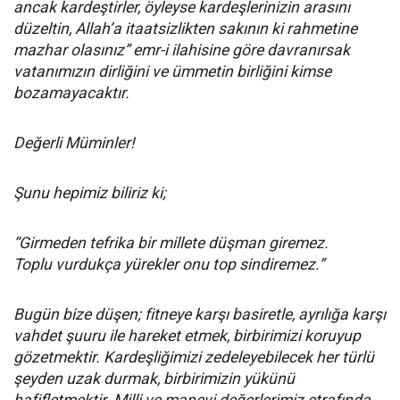
ancak kardeştirler, öyleyse kardeşlerinizin arasını
düzeltin, Allah’a itaatsizlikten sakının ki rahmetine
mazhar olasınız” emr-i ilahisine göre davranırsak
vatanımızın dirliğini ve ümmetin birliğini kimse
bozamayacaktır.
Değerli Müminler!
Şunu hepimiz biliriz ki;
“Girmeden tefrika bir millete düşman giremez.
Toplu vurdukça yürekler onu top sindiremez.”
Bugün bize düşen; fitneye karşı basiretle, ayrılığa karşı
vahdet şuuru ile hareket etmek, birbirimizi koruyup
gözetmektir. Kardeşliğimizi zedeleyebilecek her türlü
şeyden uzak durmak, birbirimizin yükünü