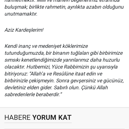
hafifletmektir. Milli ve manevi değerlerimiz etrafında
buluşmak; birlikte rahmetin, ayrılıkta azabın olduğunu
unutmamaktır.
Aziz Kardeşlerim!
Kendi inanç ve medeniyet köklerimize
tutunduğumuzda, bir binanın tuğlaları gibi birbirimize
sımsıkı kenetlendiğimizde yarınlarımız daha huzurlu
olacaktır. Hutbemizi, Yüce Rabbimizin şu uyarısıyla
bitiriyoruz: “Allah’a ve Resûlüne itaat edin ve
birbirinizle çekişmeyin. Sonra gevşersiniz ve gücünüz,
devletiniz elden gider. Sabırlı olun. Çünkü Allah
sabredenlerle beraberdir.”
HABERE
YORUM KAT