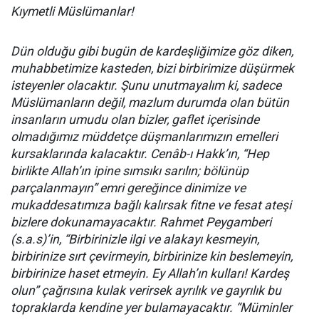
Kıymetli Müslümanlar!
Dün olduğu gibi bugün de kardeşliğimize göz diken,
muhabbetimize kasteden, bizi birbirimize düşürmek
isteyenler olacaktır. Şunu unutmayalım ki, sadece
Müslümanların değil, mazlum durumda olan bütün
insanların umudu olan bizler, gaflet içerisinde
olmadığımız müddetçe düşmanlarımızın emelleri
kursaklarında kalacaktır. Cenâb-ı Hakk’ın, “Hep
birlikte Allah’ın ipine sımsıkı sarılın; bölünüp
parçalanmayın” emri gereğince dinimize ve
mukaddesatımıza bağlı kalırsak fitne ve fesat ateşi
bizlere dokunamayacaktır. Rahmet Peygamberi
(s.a.s)’in, “Birbirinizle ilgi ve alakayı kesmeyin,
birbirinize sırt çevirmeyin, birbirinize kin beslemeyin,
birbirinize haset etmeyin. Ey Allah’ın kulları! Kardeş
olun” çağrısına kulak verirsek ayrılık ve gayrılık bu
topraklarda kendine yer bulamayacaktır. “Müminler