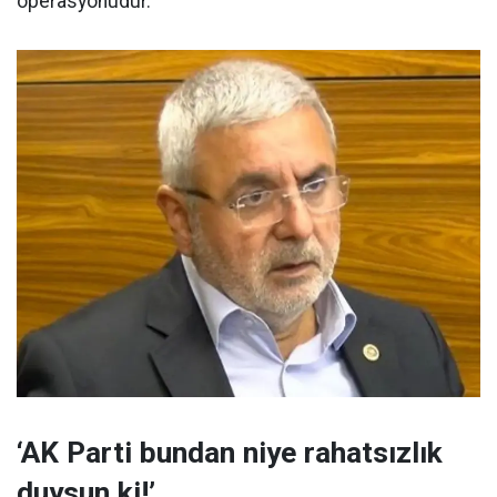
operasyonudur.”
‘AK Parti bundan niye rahatsızlık
duysun ki!’