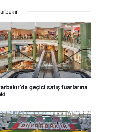
yarbakır
yarbakır’da geçici satış fuarlarına
pki