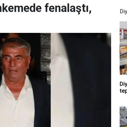
hkemede fenalaştı,
Di
Di
te