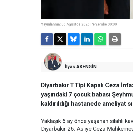
Yayınlanma:
06 Ağustos 2026 Perşembe 00:00
İlyas AKENGİN
Diyarbakır T Tipi Kapalı Ceza İn
yaşındaki 7 çocuk babası Şeyhmu
kaldırıldığı hastanede ameliyat sı
Yaklaşık 6 ay önce yaşanan silahlı ka
Diyarbakır 26. Asliye Ceza Mahkemes