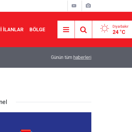
Diyarbakır
I İLANLAR
BÖLGE
24 °C
21:46
Diyarbakır’da geçici satış fuarlarına tepki
Günün tüm
haberleri
nel