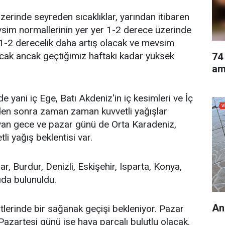
zerinde seyreden sıcaklıklar, yarından itibaren
sim normallerinin yer yer 1-2 derece üzerinde
 1-2 derecelik daha artış olacak ve mevsim
acak ancak geçtiğimiz haftaki kadar yüksek
74
am
e yani iç Ege, Batı Akdeniz'in iç kesimleri ve İç
den sonra zaman zaman kuvvetli yağışlar
yan gece ve pazar günü de Orta Karadeniz,
i yağış beklentisi var.
r, Burdur, Denizli, Eskişehir, Isparta, Konya,
ıda bulunuldu.
An
erinde bir sağanak geçişi bekleniyor. Pazar
Pazartesi günü ise hava parçalı bulutlu olacak.