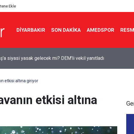
itene Ekle
DIYARBAKIR
SON DAKIKA
AMEDSPOR
RESM
lik tarihi teklife Diyarbakır’dan kimler imza attı?
n etkisi altına giriyor
avanın etkisi altına
Ge