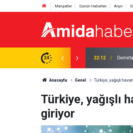
Manşetler
Günün Haberleri
Arşiv
S
mi? DEM'li vekil yanıtladı
24
21:53
12 madde
Anasayfa
Genel
Türkiye, yağışlı havanı
Türkiye, yağışlı h
giriyor