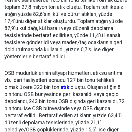
Termik santrallerde 10,5 bin tonu tehlikeli olmak üzere
toplam 27,8 milyon ton atık oluştu. Toplam tehlikesiz
atığın yüzde 82,6'sını kül ve cüruf atıkları, yüzde
17,4'ünü diğer atıklar oluşturdu. Toplam atığın yüzde
87,9'u kül dağı, kül barajı veya düzenli depolama
tesislerinde bertaraf edilirken, yüzde 11,4'ü lisanslı
tesislere gönderildi veya maden/taş ocaklarının geri
doldurulmasında kullanıldı, yüzde 0,7'si ise diğer
yöntemlerle bertaraf edildi.
OSB müdürlüklerinin altyapı hizmetleri, atıksu arıtımı
vb. idari faaliyetleri sonucu 127 bin tonu tehlikeli
olmak üzere 323 bin ton
atık
oluştu. Oluşan atığın 8
bin tonu OSB bünyesinde geri kazanıldı veya geçici
depolandı, 243 bin tonu OSB dışında geri kazanıldı, 72
bin tonu ise OSB bünyesinde veya OSB dışında
bertaraf edildi. Bertaraf edilen atıkların yüzde 63,4'ü
düzenli depolama tesislerinde, yüzde 21,1'i
belediye/OSB çöplüklerinde, yüzde 15,5'i ise diğer