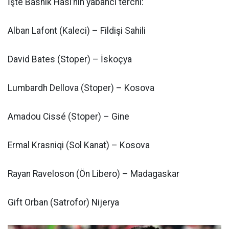
İşte Basnik Hasi’nin yabancı terchi:
Alban Lafont (Kaleci) – Fildişi Sahili
David Bates (Stoper) – İskoçya
Lumbardh Dellova (Stoper) – Kosova
Amadou Cissé (Stoper) – Gine
Ermal Krasniqi (Sol Kanat) – Kosova
Rayan Raveloson (Ön Libero) – Madagaskar
Gift Orban (Satrofor) Nijerya