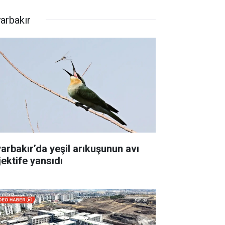
yarbakır
yarbakır’da yeşil arıkuşunun avı
jektife yansıdı