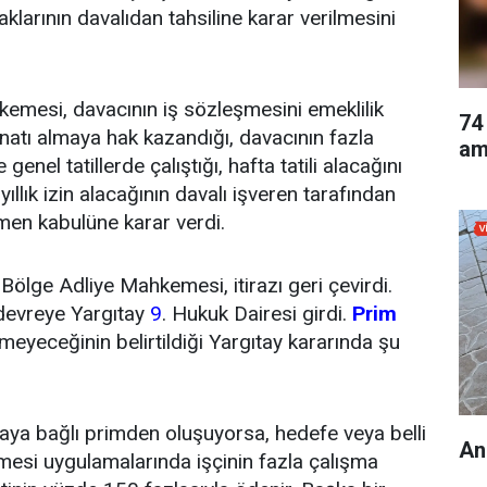
alacaklarının davalıdan tahsiline karar verilmesini
ahkemesi, davacının iş sözleşmesini emeklilik
74
natı almaya hak kazandığı, davacının fazla
am
enel tatillerde çalıştığı, hafta tatili alacağını
llık izin alacağının davalı işveren tarafından
men kabulüne karar verdi.
 Bölge Adliye Mahkemesi, itirazı geri çevirdi.
 devreye Yargıtay
9
. Hukuk Dairesi girdi.
Prim
meyeceğinin belirtildiği Yargıtay kararında şu
otaya bağlı primden oluşuyorsa, hedefe veya belli
An
mesi uygulamalarında işçinin fazla çalışma