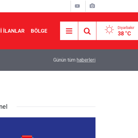
Diyarbakır
I İLANLAR
BÖLGE
38 °C
12:56
Amedspor-Erzurumspor maçı öncesi kardeşlik 
Günün tüm
haberleri
nel