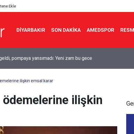
itene Ekle
DIYARBAKIR
SON DAKIKA
AMEDSPOR
RESM
 geldi, pompaya yansımadı: Yeni zam bu gece
emelerine ilişkin emsal karar
 ödemelerine ilişkin
Ge