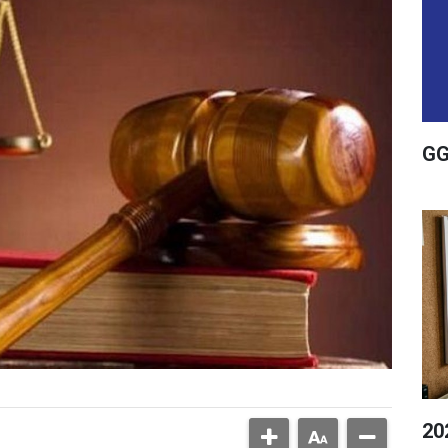
GG
20