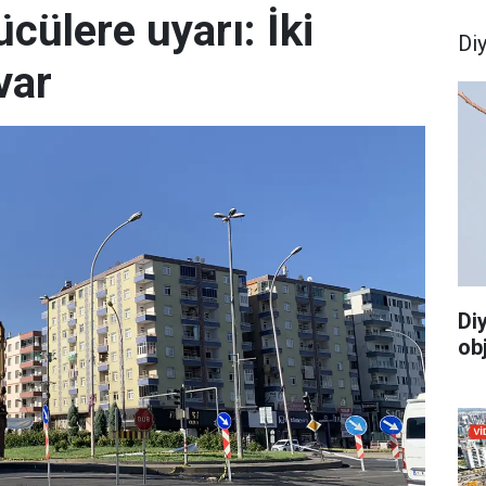
cülere uyarı: İki
Di
var
Di
ob