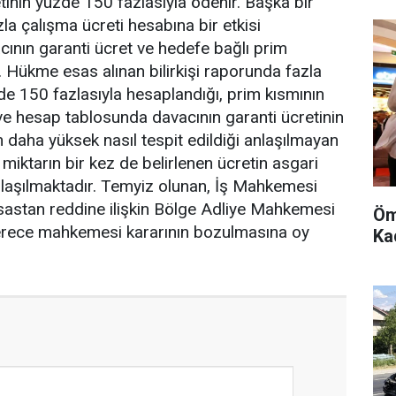
tinin yüzde 150 fazlasıyla ödenir. Başka bir
la çalışma ücreti hesabına bir etkisi
nın garanti ücret ve hedefe bağlı prim
. Hükme esas alınan bilirkişi raporunda fazla
de 150 fazlasıyla hesaplandığı, prim kısmının
ve hesap tablosunda davacının garanti ücretinin
en daha yüksek nasıl tespit edildiği anlaşılmayan
 miktarın bir kez de belirlenen ücretin asgari
 anlaşılmaktadır. Temyiz olunan, İş Mahkemesi
esastan reddine ilişkin Bölge Adliye Mahkemesi
Öm
 derece mahkemesi kararının bozulmasına oy
Kad