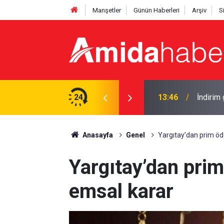
Manşetler
Günün Haberleri
Arşiv
S
şı tarihi belli oldu
24
13:46
İndirim
Anasayfa
Genel
Yargıtay’dan prim öd
Yargıtay’dan prim
emsal karar