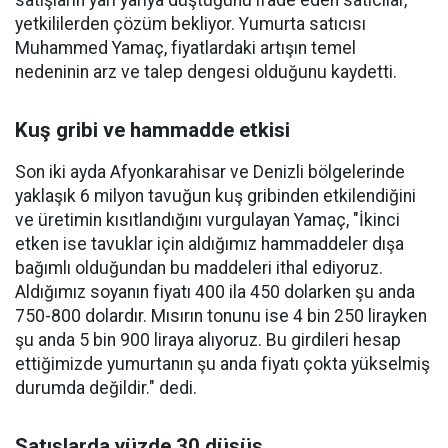
satışların yarı yarıya düştüğünü ifade eden satıcılar,
yetkililerden çözüm bekliyor. Yumurta satıcısı
Muhammed Yamaç, fiyatlardaki artışın temel
nedeninin arz ve talep dengesi olduğunu kaydetti.
Kuş gribi ve hammadde etkisi
Son iki ayda Afyonkarahisar ve Denizli bölgelerinde
yaklaşık 6 milyon tavuğun kuş gribinden etkilendiğini
ve üretimin kısıtlandığını vurgulayan Yamaç, "İkinci
etken ise tavuklar için aldığımız hammaddeler dışa
bağımlı olduğundan bu maddeleri ithal ediyoruz.
Aldığımız soyanın fiyatı 400 ila 450 dolarken şu anda
750-800 dolardır. Mısırın tonunu ise 4 bin 250 lirayken
şu anda 5 bin 900 liraya alıyoruz. Bu girdileri hesap
ettiğimizde yumurtanın şu anda fiyatı çokta yükselmiş
durumda değildir." dedi.
Satışlarda yüzde 30 düşüş