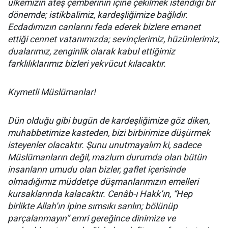
ülkemizin ateş çemberinin içine çekilmek istendiği bir
dönemde; istikbalimiz, kardeşliğimize bağlıdır.
Ecdadımızın canlarını feda ederek bizlere emanet
ettiği cennet vatanımızda; sevinçlerimiz, hüzünlerimiz,
dualarımız, zenginlik olarak kabul ettiğimiz
farklılıklarımız bizleri yekvücut kılacaktır.
Kıymetli Müslümanlar!
Dün olduğu gibi bugün de kardeşliğimize göz diken,
muhabbetimize kasteden, bizi birbirimize düşürmek
isteyenler olacaktır. Şunu unutmayalım ki, sadece
Müslümanların değil, mazlum durumda olan bütün
insanların umudu olan bizler, gaflet içerisinde
olmadığımız müddetçe düşmanlarımızın emelleri
kursaklarında kalacaktır. Cenâb-ı Hakk’ın, “Hep
birlikte Allah’ın ipine sımsıkı sarılın; bölünüp
parçalanmayın” emri gereğince dinimize ve