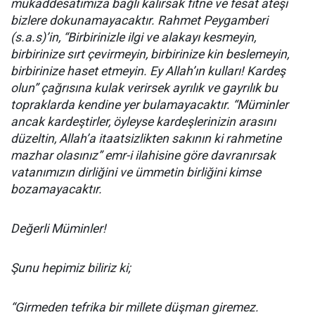
mukaddesatımıza bağlı kalırsak fitne ve fesat ateşi
bizlere dokunamayacaktır. Rahmet Peygamberi
(s.a.s)’in, “Birbirinizle ilgi ve alakayı kesmeyin,
birbirinize sırt çevirmeyin, birbirinize kin beslemeyin,
birbirinize haset etmeyin. Ey Allah’ın kulları! Kardeş
olun” çağrısına kulak verirsek ayrılık ve gayrılık bu
topraklarda kendine yer bulamayacaktır. “Müminler
ancak kardeştirler, öyleyse kardeşlerinizin arasını
düzeltin, Allah’a itaatsizlikten sakının ki rahmetine
mazhar olasınız” emr-i ilahisine göre davranırsak
vatanımızın dirliğini ve ümmetin birliğini kimse
bozamayacaktır.
Değerli Müminler!
Şunu hepimiz biliriz ki;
“Girmeden tefrika bir millete düşman giremez.