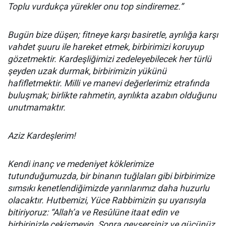
Toplu vurdukça yürekler onu top sindiremez.”
Bugün bize düşen; fitneye karşı basiretle, ayrılığa karşı
vahdet şuuru ile hareket etmek, birbirimizi koruyup
gözetmektir. Kardeşliğimizi zedeleyebilecek her türlü
şeyden uzak durmak, birbirimizin yükünü
hafifletmektir. Milli ve manevi değerlerimiz etrafında
buluşmak; birlikte rahmetin, ayrılıkta azabın olduğunu
unutmamaktır.
Aziz Kardeşlerim!
Kendi inanç ve medeniyet köklerimize
tutunduğumuzda, bir binanın tuğlaları gibi birbirimize
sımsıkı kenetlendiğimizde yarınlarımız daha huzurlu
olacaktır. Hutbemizi, Yüce Rabbimizin şu uyarısıyla
bitiriyoruz: “Allah’a ve Resûlüne itaat edin ve
birbirinizle çekişmeyin. Sonra gevşersiniz ve gücünüz,