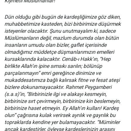
Kıymetli Müslümanlar!
Dün olduğu gibi bugün de kardeşliğimize göz diken,
muhabbetimize kasteden, bizi birbirimize düşürmek
isteyenler olacaktır. Şunu unutmayalım ki, sadece
Müslümanların değil, mazlum durumda olan bütün
insanların umudu olan bizler, gaflet içerisinde
olmadığımız müddetçe düşmanlarımızın emelleri
kursaklarında kalacaktır. Cenâb-ı Hakk’ın, “Hep
birlikte Allah’ın ipine sımsıkı sarılın; bölünüp
parçalanmayın” emri gereğince dinimize ve
mukaddesatımıza bağlı kalırsak fitne ve fesat ateşi
bizlere dokunamayacaktır. Rahmet Peygamberi
(s.a.s)’in, “Birbirinizle ilgi ve alakayı kesmeyin,
birbirinize sırt çevirmeyin, birbirinize kin beslemeyin,
birbirinize haset etmeyin. Ey Allah’ın kulları! Kardeş
olun” çağrısına kulak verirsek ayrılık ve gayrılık bu
topraklarda kendine yer bulamayacaktır. “Müminler
ancak kardeştirler, öyleyse kardeşlerinizin arasını