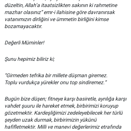
düzeltin, Allah’a itaatsizlikten sakının ki rahmetine
mazhar olasınız” emr-i ilahisine göre davranırsak
vatanımızın dirliğini ve ümmetin birliğini kimse
bozamayacaktır.
Değerli Müminler!
Şunu hepimiz biliriz ki;
“Girmeden tefrika bir millete düşman giremez.
Toplu vurdukça yürekler onu top sindiremez.”
Bugün bize düşen; fitneye karşı basiretle, ayrılığa karşı
vahdet şuuru ile hareket etmek, birbirimizi koruyup
gözetmektir. Kardeşliğimizi zedeleyebilecek her türlü
şeyden uzak durmak, birbirimizin yükünü
hafifletmektir. Milli ve manevi değerlerimiz etrafında