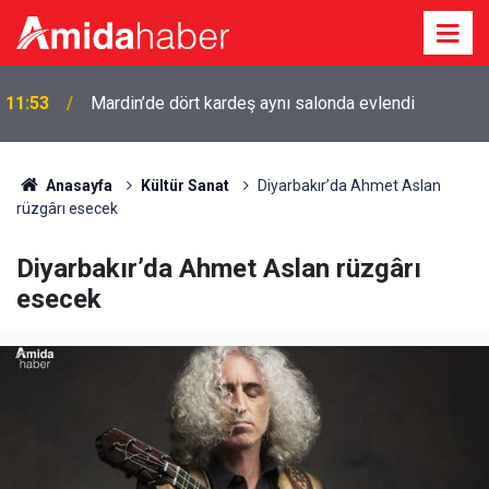
Diyarbakır’da kadınlar bağımlılığa karşı bez çantaları
11:47
boyadı
Anasayfa
Kültür Sanat
Diyarbakır’da Ahmet Aslan
rüzgârı esecek
Diyarbakır’da Ahmet Aslan rüzgârı
esecek