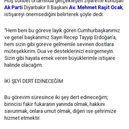
Hoş sohbet ortamında gerçekleşen ziyarette konuşan
Ak Parti
Diyarbakır İl Başkanı
Av. Mehmet Raşit Ocak
,
istişareyi önemsediğini belirterek şöyle dedi:
“Hem beni bu göreve layık gören Cumhurbaşkanımız
ve genel başkanımız Sayın Recep Tayyip Erdoğan’a,
hem sizin gibi göreve gelmemle sevinen dostlara
müteşekkirim. Dua ve desteklerinizi esirgemeyin.
Sizin gibi hayata emek veren büyüklerimle istişare
halinde olacağım.
İKİ ŞEYİ DERT EDİNECEĞİM
Bu görevim süresince iki şey dert edineceğim;
birincisi fakir fukaranın yanında olmak, hakkını
savunmak, onlara umut olmak, diğeri ise şehrimize
hizmet etmektir.