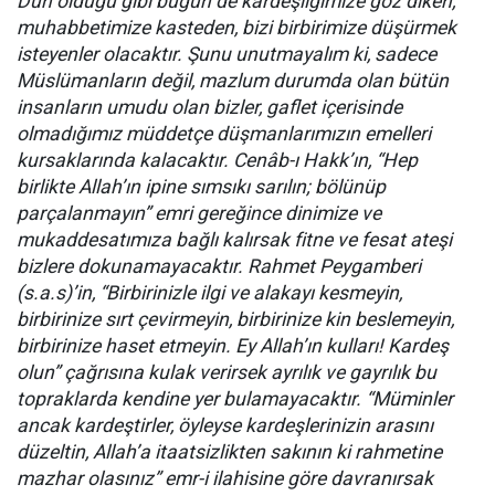
Dün olduğu gibi bugün de kardeşliğimize göz diken,
muhabbetimize kasteden, bizi birbirimize düşürmek
isteyenler olacaktır. Şunu unutmayalım ki, sadece
Müslümanların değil, mazlum durumda olan bütün
insanların umudu olan bizler, gaflet içerisinde
olmadığımız müddetçe düşmanlarımızın emelleri
kursaklarında kalacaktır. Cenâb-ı Hakk’ın, “Hep
birlikte Allah’ın ipine sımsıkı sarılın; bölünüp
parçalanmayın” emri gereğince dinimize ve
mukaddesatımıza bağlı kalırsak fitne ve fesat ateşi
bizlere dokunamayacaktır. Rahmet Peygamberi
(s.a.s)’in, “Birbirinizle ilgi ve alakayı kesmeyin,
birbirinize sırt çevirmeyin, birbirinize kin beslemeyin,
birbirinize haset etmeyin. Ey Allah’ın kulları! Kardeş
olun” çağrısına kulak verirsek ayrılık ve gayrılık bu
topraklarda kendine yer bulamayacaktır. “Müminler
ancak kardeştirler, öyleyse kardeşlerinizin arasını
düzeltin, Allah’a itaatsizlikten sakının ki rahmetine
mazhar olasınız” emr-i ilahisine göre davranırsak