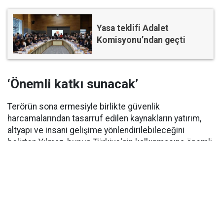
Yasa teklifi Adalet
Komisyonu’ndan geçti
‘Önemli katkı sunacak’
Terörün sona ermesiyle birlikte güvenlik
harcamalarından tasarruf edilen kaynakların yatırım,
altyapı ve insani gelişime yönlendirilebileceğini
belirten Yılmaz, bunun Türkiye'nin kalkınmasına önemli
katkı sağlayacağını söyledi.
Yılmaz, "Tam olarak bu işin bitmesiyle hem
demokraside hem kalkınmada Türkiye yeni bir faza
geçmiş olacak. Çok daha yüksek standartlara doğru
yürüyecek" ifadelerini kullandı.