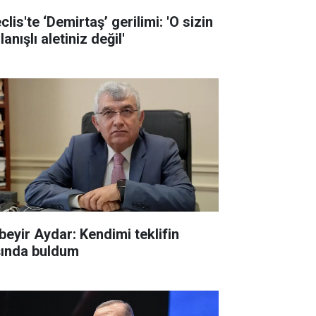
lis'te ‘Demirtaş’ gerilimi: 'O sizin
lanışlı aletiniz değil'
beyir Aydar: Kendimi teklifin
şında buldum