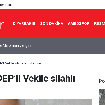
itene Ekle
DIYARBAKIR
SON DAKIKA
AMEDSPOR
RESM
e iş yerine silahlı saldırı: 5 kurşun isabet etti
li Vekile silahlı tehdit iddiası
P’li Vekile silahlı
Pol