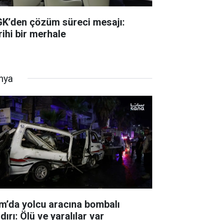
K’den çözüm süreci mesajı:
rihi bir merhale
nya
m’da yolcu aracına bombalı
dırı: Ölü ve yaralılar var