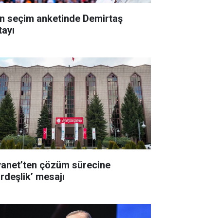
n seçim anketinde Demirtaş
tayı
yanet’ten çözüm sürecine
ardeşlik’ mesajı