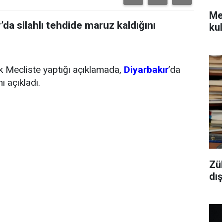
Mec
’da silahlı tehdide maruz kaldığını
kul
ek Mecliste yaptığı açıklamada,
Diyarbakır
’da
ı açıkladı.
Zü
dı