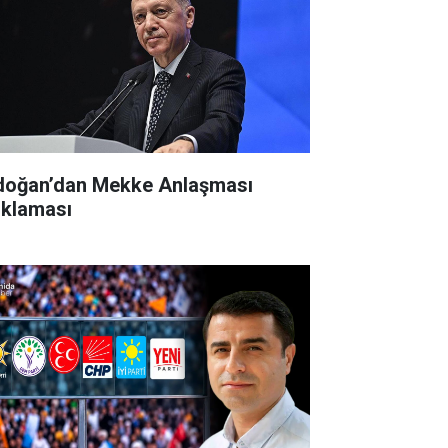
doğan’dan Mekke Anlaşması
ıklaması