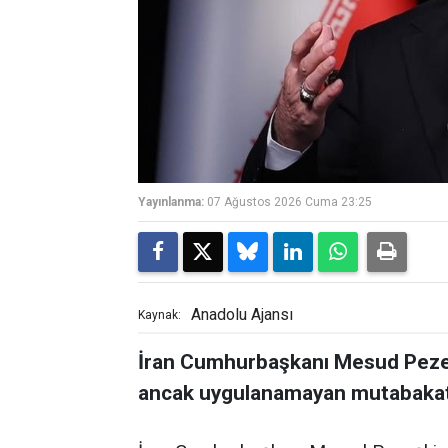
Yayınlanma:
07 Ağustos 2026 Cuma 23:25
Anadolu Ajansı
Kaynak:
İran Cumhurbaşkanı Mesud Pezeşk
ancak uygulanamayan mutabakatı 