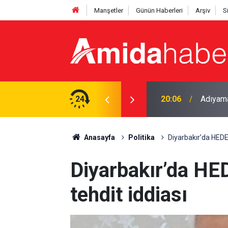
Manşetler
Günün Haberleri
Arşiv
S
24
19:47
Mardin’d
Anasayfa
Politika
Diyarbakır’da HEDEP’
Diyarbakır’da HEDE
tehdit iddiası