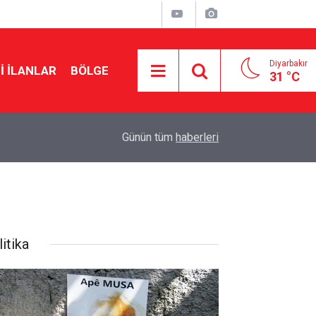
Diyarbakır
I İLANLAR
BÖLGE
31 °C
18:57
Erdoğan’dan Mekke Anlaşması açıklaması
Günün tüm
haberleri
itika