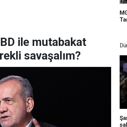
MG
Ta
BD ile mutabakat
Dü
rekli savaşalım?
Şa
sal