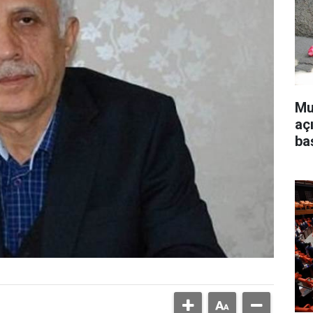
Mu
aç
ba