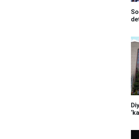
So
de
Di
‘k