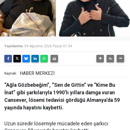
Yayınlanma:
09 Ağustos 2026 Pazar 01:34
HABER MERKEZİ
Kaynak:
“Ağla Gözbebeğim”, “Sen de Gittin” ve “Kime Bu
İnat” gibi şarkılarıyla 1990’lı yıllara damga vuran
Cansever, lösemi tedavisi gördüğü Almanya’da 59
yaşında hayatını kaybetti.
Uzun süredir lösemiyle mücadele eden şarkıcı