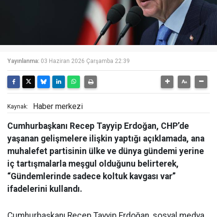
Yayınlanma:
03 Haziran 2026 Çarşamba 22:39
Haber merkezi
Kaynak:
Cumhurbaşkanı Recep Tayyip Erdoğan, CHP’de
yaşanan gelişmelere ilişkin yaptığı açıklamada, ana
muhalefet partisinin ülke ve dünya gündemi yerine
iç tartışmalarla meşgul olduğunu belirterek,
“Gündemlerinde sadece koltuk kavgası var”
ifadelerini kullandı.
Cumhurbaşkanı Recep Tayyip Erdoğan, sosyal medya