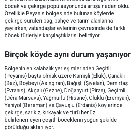
böcek ve çekirge popülasyonunda artışa neden oldu.
Özellikle Peyanıs bölgesinde bulunan köylerde
çekirge sürüleri bağ, bahçe ve tarım alanlarına
yayılırken, vatandaşlar evlerinin çevresinde de farklı
böcek türleriyle karşılaştıklarını belirtiyor.
Birçok köyde aynı durum yaşanıyor
Bölgenin en kalabalık yerleşimlerinden Geçitli
(Peyanıs) başta olmak üzere Kamışlı (Elkik), Çanaklı
(Baz), Boybeyi (Asingiran), Bağışlı (Şivelan), Demirtaş
(Evranıs), Akçalı (Gezne), Doğanyurt (Piran), Geçimli
(Dêra Marsava), Yağmurlu (Hisane), Oluklu (Eremyan),
Yeniyol (Bereman) ve Çavuşlu (Erdanis) köylerinde
çekirge, sarıkız, kırkayak ve türü henüz
belirlenemeyen çeşitli böceklerin yoğun şekilde
görüldüğü aktarılıyor.