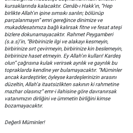
kursaklarında kalacaktır. Cenâb-ı Hakk’ın, “Hep
birlikte Allah’ın ipine sımsıkı sarılın; bölünüp
parçalanmayın” emri gereğince dinimize ve
mukaddesatımıza bağlı kalırsak fitne ve fesat ateşi
bizlere dokunamayacaktır. Rahmet Peygamberi
(s.a.s)’in, “Birbirinizle ilgi ve alakayı kesmeyin,
birbirinize sırt çevirmeyin, birbirinize kin beslemeyin,
birbirinize haset etmeyin. Ey Allah’ın kulları! Kardeş
olun” çağrısına kulak verirsek ayrılık ve gayrılık bu
topraklarda kendine yer bulamayacaktır. “Müminler
ancak kardeştirler, öyleyse kardeşlerinizin arasını
düzeltin, Allah’a itaatsizlikten sakının ki rahmetine
mazhar olasınız” emr-i ilahisine göre davranırsak
vatanımızın dirliğini ve ümmetin birliğini kimse
bozamayacaktır.
Değerli Müminler!