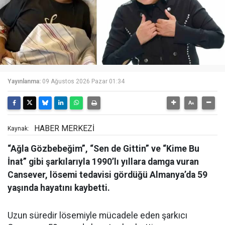
Yayınlanma:
09 Ağustos 2026 Pazar 01:34
HABER MERKEZİ
Kaynak:
“Ağla Gözbebeğim”, “Sen de Gittin” ve “Kime Bu
İnat” gibi şarkılarıyla 1990’lı yıllara damga vuran
Cansever, lösemi tedavisi gördüğü Almanya’da 59
yaşında hayatını kaybetti.
Uzun süredir lösemiyle mücadele eden şarkıcı