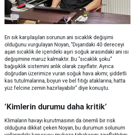
En sık karşılaşılan sorunun ani sıcaklık değişimi
olduğunu vurgulayan Noyan, “Dışarıdaki 40 dereceyi
aşan sıcaklık ile içerideki aşırı soğuk arasındaki ani ısı
değişimine maruz kalmaktır. Bu "sıcaklık şoku"
bağışıklık sistemini anlık olarak zayıflatır. Ayrıca
doğrudan üzerimize vuran soğuk hava akımı; şiddetli
kas tutulmalarına, boyun ve bel fıtığı ataklarına, hatta
yüz felcine zemin hazırlayabilir” diye konuştu.
‘Kimlerin durumu daha kritik’
Klimaların havayı kurutmasının da önemli bir risk
olduğuna dikkat çeken Noyan, bu durumun solunum
yollarındaki koruyucu mukoza tabakasını zayıflattığını