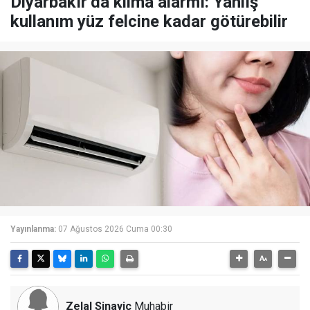
Diyarbakır’da klima alarmı: Yanlış
kullanım yüz felcine kadar götürebilir
Yayınlanma:
07 Ağustos 2026 Cuma 00:30
Zelal Sinayiç
Muhabir