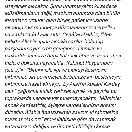
isteyenler olacaktır. Şunu unutmayalım ki, sadece
Müslümanların değil, mazlum durumda olan bütün
insanların umudu olan bizler, gaflet içerisinde
olmadığımız müddetçe düşmanlarımızın emelleri
kursaklarında kalacaktır. Cenâb-ı Hakk’ın, “Hep
birlikte Allah’ın ipine sımsıkı sarılın; bölünüp
parçalanmayın” emri gereğince dinimize ve
mukaddesatımıza bağlı kalırsak fitne ve fesat ateşi
bizlere dokunamayacaktır. Rahmet Peygamberi
(s.a.s)’in, “Birbirinizle ilgi ve alakayı kesmeyin,
birbirinize sırt çevirmeyin, birbirinize kin beslemeyin,
birbirinize haset etmeyin. Ey Allah’ın kulları! Kardeş
olun” çağrısına kulak verirsek ayrılık ve gayrılık bu
topraklarda kendine yer bulamayacaktır. “Müminler
ancak kardeştirler, öyleyse kardeşlerinizin arasını
düzeltin, Allah’a itaatsizlikten sakının ki rahmetine
mazhar olasınız” emr-i ilahisine göre davranırsak
vatanımızın dirliğini ve ümmetin birliğini kimse