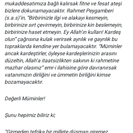
mukaddesatımıza bağlı kalırsak fitne ve fesat ateşi
bizlere dokunamayacaktır. Rahmet Peygamberi
(s.a.s)’in, “Birbirinizle ilgi ve alakayı kesmeyin,
birbirinize sırt çevirmeyin, birbirinize kin beslemeyin,
birbirinize haset etmeyin. Ey Allah’ın kulları! Kardeş
olun” çağrısına kulak verirsek ayrılık ve gayrılık bu
topraklarda kendine yer bulamayacaktır. “Müminler
ancak kardeştirler, öyleyse kardeşlerinizin arasını
düzeltin, Allah’a itaatsizlikten sakının ki rahmetine
mazhar olasınız” emr-i ilahisine göre davranırsak
vatanımızın dirliğini ve ümmetin birliğini kimse
bozamayacaktır.
Değerli Müminler!
Şunu hepimiz biliriz ki;
“Girmeden tefrika bir millete düşman giremez.