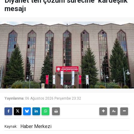
Diyanet’ten çözüm sürecine ‘kardeşlik’
mesajı
Yayınlanma:
06 Ağustos 2026 Perşembe 23:32
Haber Merkezi
Kaynak: