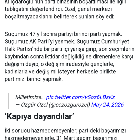
Kılıçdaroğlu’nun parti binasının boşaltılması ile ilgili
tebligatını değerlendirdi. Özel, genel merkezi
boşaltmayacaklarını belirterek şunları söyledi:
Suçumuz 47 yıl sonra partiyi birinci parti yapmak.
Suçumuz AK Parti'yi yenmek. Suçumuz Cumhuriyet
Halk Partisi'nde bir parti içi yarışa girip, son seçimlerin
kaybından sonra iktidar değişikliğine direnenlere karşı
değişim deyip, o değişim iradesiyle gençlerle,
kadınlarla ve değişimi isteyen herkesle birlikte
partimizi birinci yapmak.
Milletimize…
pic.twitter.com/vSoz6LBsKz
— Özgür Özel (@eczozgurozel)
May 24, 2026
‘Kapıya dayandılar’
İki sonucu hazmedemeyenler; partideki başarımızı
hazmedemeyenlerle, 31 Mart seçim başarımızı