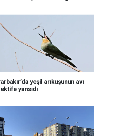
yarbakır’da yeşil arıkuşunun avı
jektife yansıdı