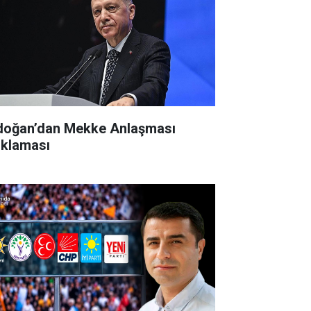
doğan’dan Mekke Anlaşması
ıklaması