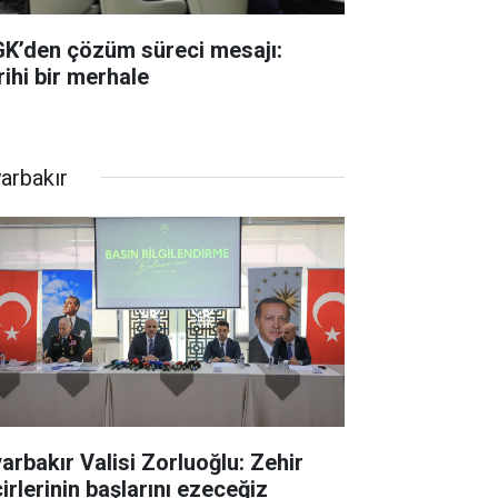
K’den çözüm süreci mesajı:
rihi bir merhale
yarbakır
yarbakır Valisi Zorluoğlu: Zehir
irlerinin başlarını ezeceğiz