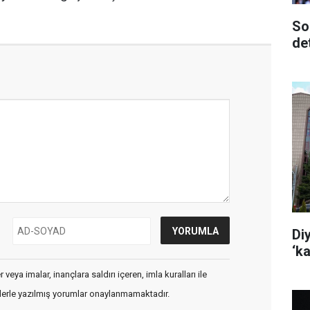
So
de
Di
‘k
veya imalar, inançlara saldırı içeren, imla kuralları ile
flerle yazılmış yorumlar onaylanmamaktadır.