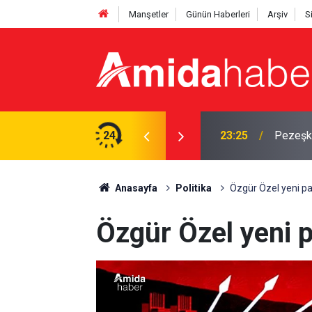
Manşetler
Günün Haberleri
Arşiv
S
tti: ‘Başım dik ayrılıyorum’
24
23:25
Pezeşki
Anasayfa
Politika
Özgür Özel yeni part
Özgür Özel yeni pa