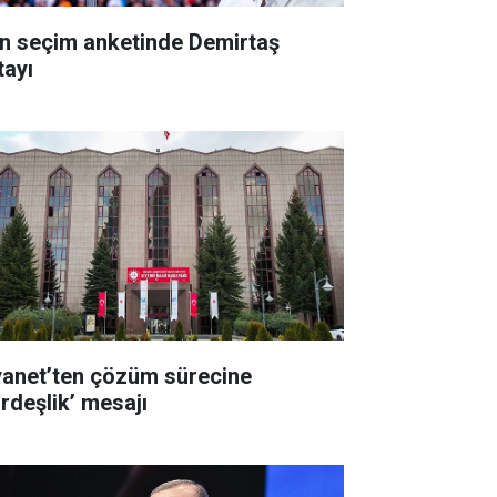
n seçim anketinde Demirtaş
tayı
yanet’ten çözüm sürecine
ardeşlik’ mesajı