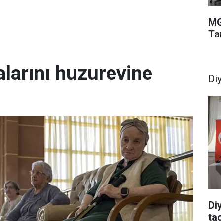
MG
Ta
larını huzurevine
Di
Di
tac