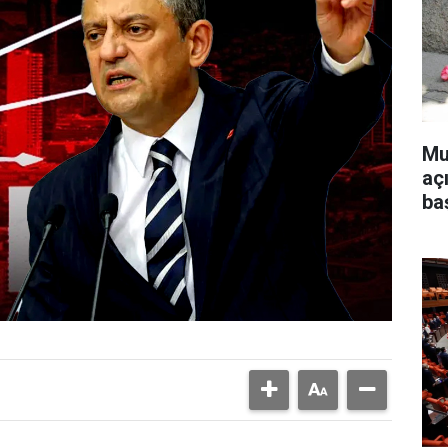
Mu
aç
ba