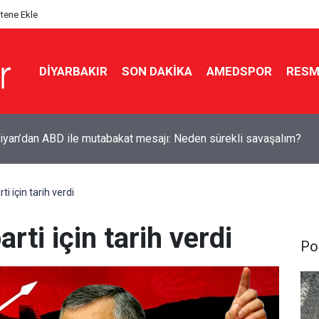
itene Ekle
DIYARBAKIR
SON DAKIKA
AMEDSPOR
RESM
yan’dan ABD ile mutabakat mesajı: Neden sürekli savaşalım?
i için tarih verdi
rti için tarih verdi
Pol