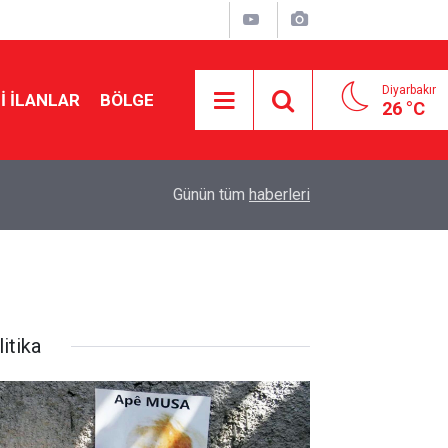
Diyarbakır
I İLANLAR
BÖLGE
26 °C
22:10
Musa Anter davasının yeniden açılması için Ada
Günün tüm
haberleri
itika