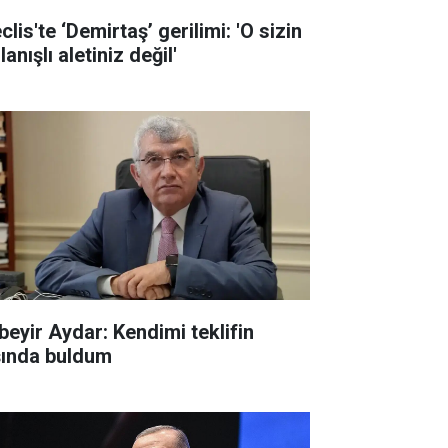
lis'te ‘Demirtaş’ gerilimi: 'O sizin
lanışlı aletiniz değil'
beyir Aydar: Kendimi teklifin
şında buldum