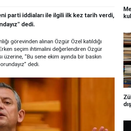
Mec
arti iddiaları ile ilgili ilk kez tarih verdi,
kul
ndayız” dedi.
ığı görevinden alınan Özgür Özel katıldığı
 Erken seçim ihtimalini değerlendiren Özgür
sı üzerine, “Bu sene ekim ayında bir baskın
orundayız” dedi.
Zü
dı