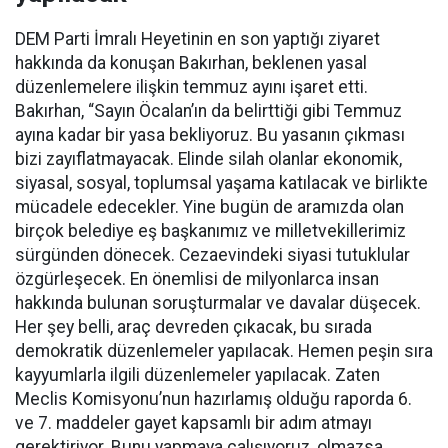
DEM Parti İmralı Heyetinin en son yaptığı ziyaret
hakkında da konuşan Bakırhan, beklenen yasal
düzenlemelere ilişkin temmuz ayını işaret etti.
Bakırhan, “Sayın Öcalan’ın da belirttiği gibi Temmuz
ayına kadar bir yasa bekliyoruz. Bu yasanın çıkması
bizi zayıflatmayacak. Elinde silah olanlar ekonomik,
siyasal, sosyal, toplumsal yaşama katılacak ve birlikte
mücadele edecekler. Yine bugün de aramızda olan
birçok belediye eş başkanımız ve milletvekillerimiz
sürgünden dönecek. Cezaevindeki siyasi tutuklular
özgürleşecek. En önemlisi de milyonlarca insan
hakkında bulunan soruşturmalar ve davalar düşecek.
Her şey belli, araç devreden çıkacak, bu sırada
demokratik düzenlemeler yapılacak. Hemen peşin sıra
kayyumlarla ilgili düzenlemeler yapılacak. Zaten
Meclis Komisyonu’nun hazırlamış olduğu raporda 6.
ve 7. maddeler gayet kapsamlı bir adım atmayı
gerektiriyor. Bunu yapmaya çalışıyoruz, olmazsa