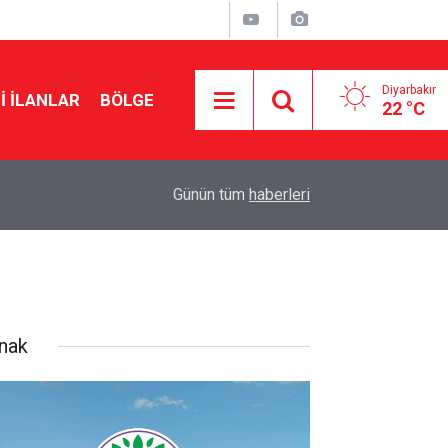
Diyarbakır
I İLANLAR
BÖLGE
22 °C
22:50
Cumhurbaşkanı Erdoğan Suudi Arabistan’a gidiy
Günün tüm
haberleri
rnak