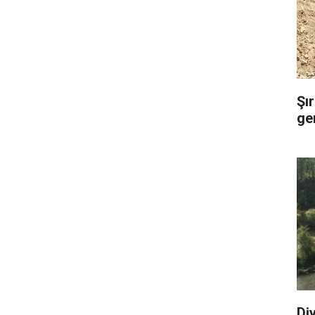
Şı
ge
Di