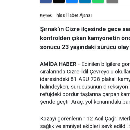
İhlas Haber Ajansı
Kaynak:
Şırnak’ın Cizre ilçesinde gece s
kontrolden çıkan kamyonetin önc
sonucu 23 yaşındaki sürücü olay y
AMİDA HABER -
Edinilen bilgilere g
sıralarında Cizre-İdil Çevreyolu okul
idaresindeki 81 ABU 738 plakalı kamyo
halindeyken, sürücüsünün direksiyon 
refüjdeki bordür taşlarına çarpan kam
şeride geçti. Araç, yol kenarındaki ba
Kazayı görenlerin 112 Acil Çağrı Mer
sağlık ve emniyet ekipleri sevk edildi. 