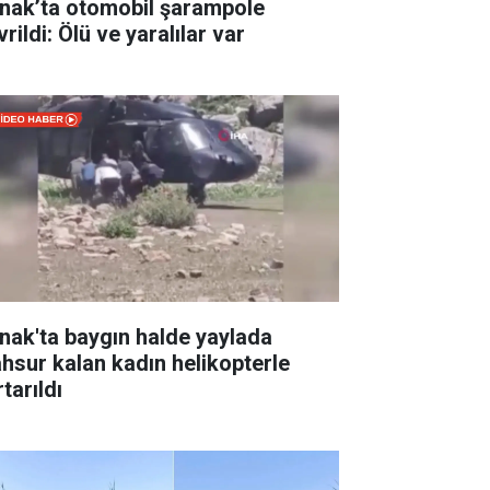
rnak’ta otomobil şarampole
rildi: Ölü ve yaralılar var
rnak'ta baygın halde yaylada
hsur kalan kadın helikopterle
tarıldı