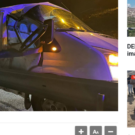
DE
im