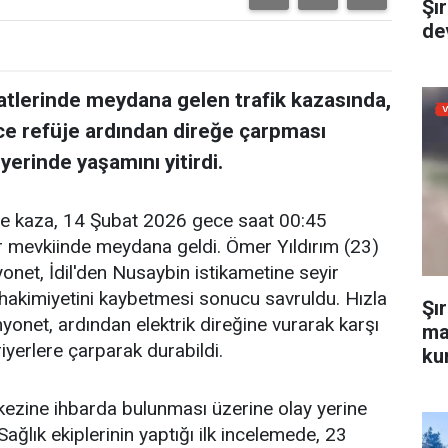
Şı
dev
aatlerinde meydana gelen trafik kazasında,
e refüje ardından direğe çarpması
erinde yaşamını yitirdi.
öre kaza, 14 Şubat 2026 gece saat 00:45
lar mevkiinde meydana geldi. Ömer Yıldırım (23)
net, İdil'den Nusaybin istikametine seyir
hakimiyetini kaybetmesi sonucu savruldu. Hızla
Şı
yonet, ardından elektrik direğine vurarak karşı
ma
riyerlere çarparak durabildi.
kur
kezine ihbarda bulunması üzerine olay yerine
Sağlık ekiplerinin yaptığı ilk incelemede, 23