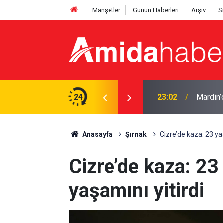
Manşetler
Günün Haberleri
Arşiv
S
deşlik’ mesajı
24
23:02
Mardin’d
Anasayfa
Şırnak
Cizre’de kaza: 23 ya
Cizre’de kaza: 23
yaşamını yitirdi