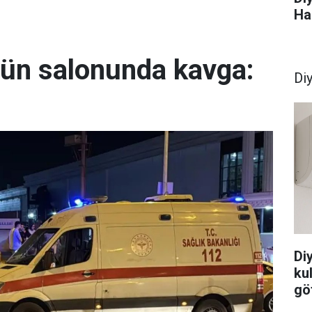
Ha
ğün salonunda kavga:
Di
Di
ku
göt