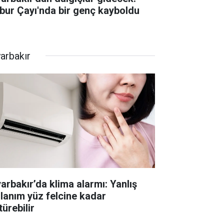
bur Çayı'nda bir genç kayboldu
yarbakır
yarbakır’da klima alarmı: Yanlış
llanım yüz felcine kadar
ürebilir