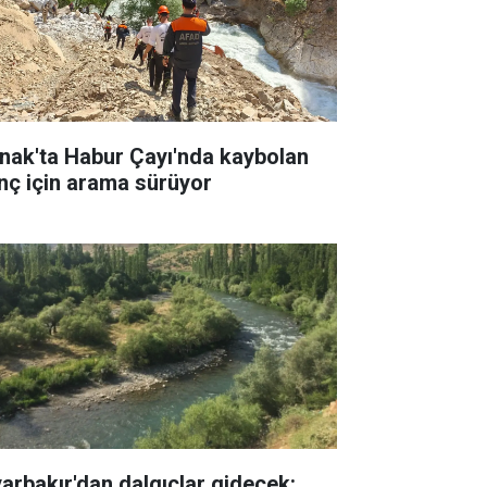
rnak'ta Habur Çayı'nda kaybolan
nç için arama sürüyor
yarbakır'dan dalgıçlar gidecek: