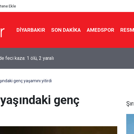
itene Ekle
DIYARBAKIR
SON DAKIKA
AMEDSPOR
RESM
e feci kaza: 1 ölü, 2 yaralı
şındaki genç yaşamını yitirdi
 yaşındaki genç
Şı