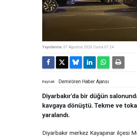
Yayınlanma:
07 Ağustos 2026 Cuma 07:24
Demirören Haber Ajansı
Kaynak:
Diyarbakır'da bir düğün salonunda
kavgaya dönüştü. Tekme ve tokat
yaralandı.
Diyarbakır merkez Kayapınar ilçesi 